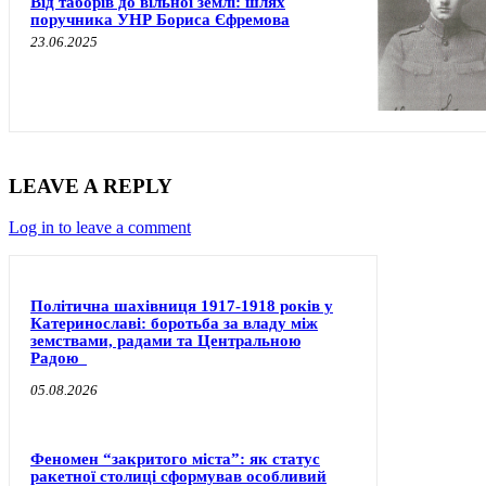
Від таборів до вільної землі: шлях
поручника УНР Бориса Єфремова
23.06.2025
LEAVE A REPLY
Log in to leave a comment
Політична шахівниця 1917-1918 років у
Катеринославі: боротьба за владу між
земствами, радами та Центральною
Радою
05.08.2026
Феномен “закритого міста”: як статус
ракетної столиці сформував особливий