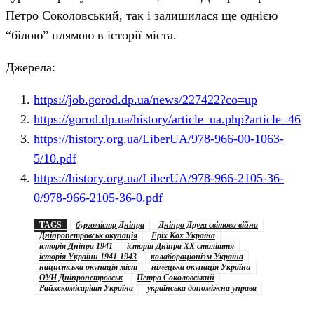
Петро Соколовський, так і залишилася ще однією
“білою” плямою в історії міста.
Джерела:
https://job.gorod.dp.ua/news/227422?co=up
https://gorod.dp.ua/history/article_ua.php?article=46
https://history.org.ua/LiberUA/978-966-00-1063-
5/10.pdf
https://history.org.ua/LiberUA/978-966-2105-36-
0/978-966-2105-36-0.pdf
TAGS
бургомістр Дніпра
Дніпро Друга світова війна
Дніпропетровськ окупація
Еріх Кох Україна
історія Дніпра 1941
історія Дніпра ХХ століття
історія України 1941-1943
колабораціонізм Україна
нацистська окупація міст
німецька окупація України
ОУН Дніпропетровськ
Петро Соколовський
Райхскомісаріат Україна
українська допоміжна управа