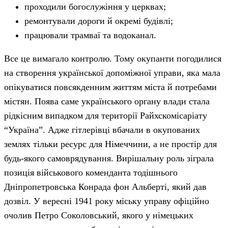
проходили богослужіння у церквах;
ремонтували дороги й окремі будівлі;
працювали трамваї та водоканал.
Все це вимагало контролю. Тому окупанти погодилися
на створення української допоміжної управи, яка мала
опікуватися повсякденним життям міста й потребами
містян. Поява саме українського органу влади стала
рідкісним випадком для території Райхскомісаріату
“Україна”. Адже гітлерівці вбачали в окупованих
землях тільки ресурс для Німеччини, а не простір для
будь-якого самоврядування. Вирішальну роль зіграла
позиція військового коменданта тодішнього
Дніпропетровська Конрада фон Альберті, який дав
дозвіл. У вересні 1941 року міську управу офіційно
очолив Петро Соколовський, якого у німецьких