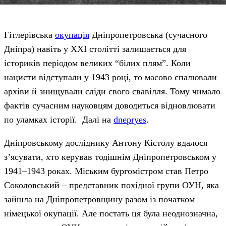
Гітлерівська
окупація
Дніпропетровська (сучасного
Дніпра) навіть у XXI столітті залишається для
істориків періодом великих “білих плям”. Коли
нацисти відступали у 1943 році, то масово спалювали
архіви й знищували сліди свого свавілля. Тому чимало
фактів сучасним науковцям доводиться відновлювати
по уламках історії. Далі на
dnepryes
.
Дніпровському досліднику Антону Кістолу вдалося
з’ясувати, хто керував тодішнім Дніпропетровськом у
1941–1943 роках. Міським бургомістром став Петро
Соколовський – представник похідної групи ОУН, яка
зайшла на Дніпропетровщину разом із початком
німецької окупації. Але постать ця була неоднозначна,