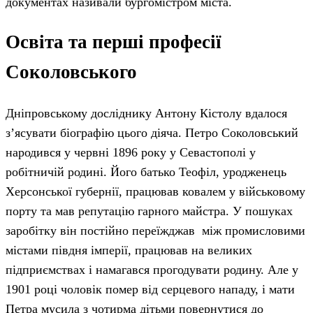
документах називали бургомістром міста.
Освіта та перші професії
Соколовського
Дніпровському досліднику Антону Кістолу вдалося
з’ясувати біографію цього діяча. Петро Соколовський
народився у червні 1896 року у Севастополі у
робітничій родині. Його батько Теофіл, уродженець
Херсонської губернії, працював ковалем у військовому
порту та мав репутацію гарного майстра. У пошуках
заробітку він постійно переїжджав між промисловими
містами півдня імперії, працював на великих
підприємствах і намагався прогодувати родину. Але у
1901 році чоловік помер від серцевого нападу, і мати
Петра мусила з чотирма дітьми повернутися до