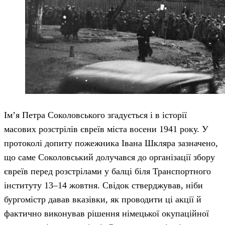
Ім’я Петра Соколовського згадується і в історії
масових розстрілів євреїв міста восени 1941 року. У
протоколі допиту пожежника Івана Шкляра зазначено,
що саме Соколовський долучався до організації збору
євреїв перед розстрілами у балці біля Транспортного
інституту 13–14 жовтня. Свідок стверджував, ніби
бургомістр давав вказівки, як проводити ці акції й
фактично виконував рішення німецької окупаційної