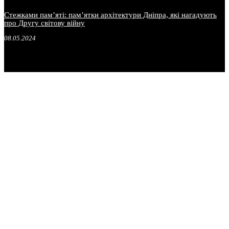
Стежками пам’яті: пам’ятки архітектури Дніпра, які нагадують
про Другу світову війну
08.05.2024
.
.
.