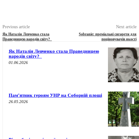
Previous article
Next article
Як Наталія Левченко стала
Sobranie: преміальні сигарети для
Праведницею народів світу?
поціновувачів якості
Як Наталія Левченко стала Праведницею
народів світу?
01.06.2026
Пам’ятник героям УНР на Соборній площі
26.05.2026