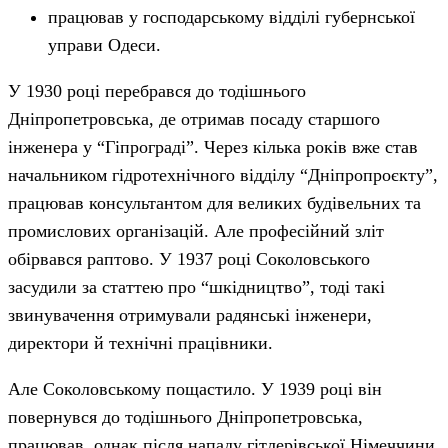
працював у господарському відділі губернської
управи Одеси.
У 1930 році перебрався до тодішнього
Дніпропетровська, де отримав посаду старшого
інженера у “Гіпрограді”. Через кілька років вже став
начальником гідротехнічного відділу “Дніпропроєкту”,
працював консультантом для великих будівельних та
промислових організацій. Але професійний зліт
обірвався раптово. У 1937 році Соколовського
засудили за статтею про “шкідництво”, тоді такі
звинувачення отримували радянські інженери,
директори й технічні працівники.
Але Соколовському пощастило. У 1939 році він
повернувся до тодішнього Дніпропетровська,
працював, однак після нападу гітлерівської Німеччини