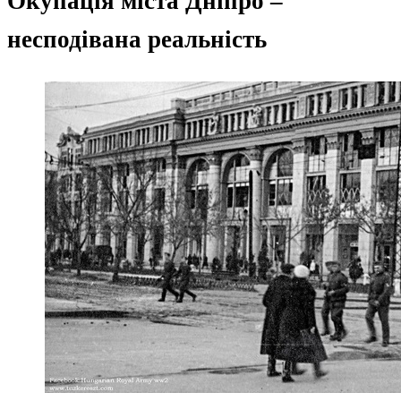
Окупація міста Дніпро –
несподівана реальність