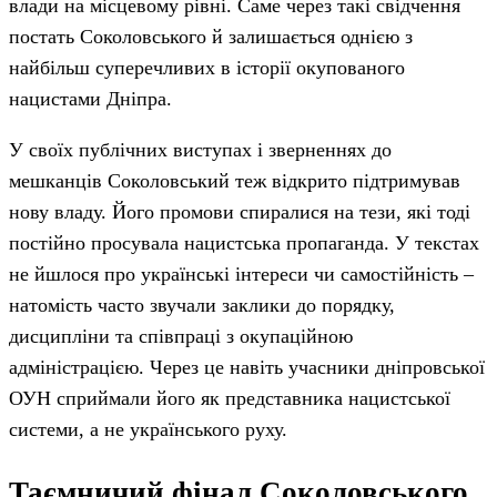
влади на місцевому рівні. Саме через такі свідчення
постать Соколовського й залишається однією з
найбільш суперечливих в історії окупованого
нацистами Дніпра.
У своїх публічних виступах і зверненнях до
мешканців Соколовський теж відкрито підтримував
нову владу. Його промови спиралися на тези, які тоді
постійно просувала нацистська пропаганда. У текстах
не йшлося про українські інтереси чи самостійність –
натомість часто звучали заклики до порядку,
дисципліни та співпраці з окупаційною
адміністрацією. Через це навіть учасники дніпровської
ОУН сприймали його як представника нацистської
системи, а не українського руху.
Таємничий фінал Соколовського