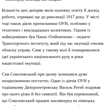
Більшість цих дніпрян мали належну освіту й досвід
роботи, отримані ще до революції 1917 року. У місті
тоді також діяли прихильники ОУН, особливо у
технічних і викладацьких колективах. Одним із
найвідоміших був Панас Олійниченко – педагог
Транспортного інституту, який під час окупації очолив
обласну управу. Саме у такому колі й поширювалися
ідеї українського національного руху в роки
нацистської окупації.
Сам Соколовський при цьому залишався дуже
неоднозначною постаттю. Один із діячів ОУН у
тодішньому Дніпропетровську Василь Регей згадував
про нього різко й без симпатії. Він був переконаний,
що Соколовський працює насамперед на німецьку