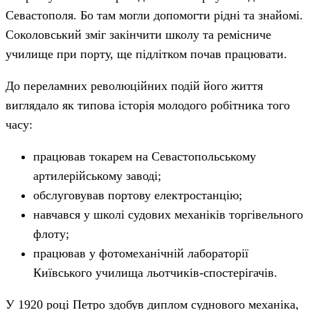
Севастополя. Бо там могли допомогти рідні та знайомі.
Соколовський зміг закінчити школу та ремісниче
училище при порту, ще підлітком почав працювати.
До переламних революційних подій його життя
виглядало як типова історія молодого робітника того
часу:
працював токарем на Севастопольському
артилерійському заводі;
обслуговував портову електростанцію;
навчався у школі судових механіків торгівельного
флоту;
працював у фотомеханічній лабораторії
Київського училища льотчиків-спостерігачів.
У 1920 році Петро здобув диплом суднового механіка,