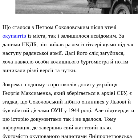
Що сталося з Петром Соколовським після втечі
окупантів
із міста, так і залишилося невідомим. За
даними НКДБ, він виїхав разом із гітлерівцями під час
наступу радянської армії. Далі його слід загубився,
хоча навколо особи колишнього бургомістра й потім
виникали різні версії та чутки.
Зокрема в одному з протоколів допиту українця
Георгія Максименка, який зберігається в архіві СБУ, є
згадка, що Соколовський нібито опинився у Львові й
був вбитий діячами ОУН у 1944 році. Але підтвердити
цю історію документами так і не вдалося. Тому
інформація, де завершив свій життєвий шлях
бургомістр окупованого нацистами Дніпропетровська