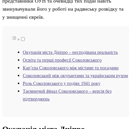
представники ОУН та очевидці тих подій навіть
звинувачували його у роботі на радянську розвідку та
у знищенні євреїв.
Окупація міста Дніпро – несподівана реальність
Освіта та перші професії Соколовського
Кар’єра Соколовського між містами та посадами
Соколовський між окупантами та українським рухом
Роль Соколовського у подіях 1941 року
Таємничий фінал Соколовського – версія без
підтверджень