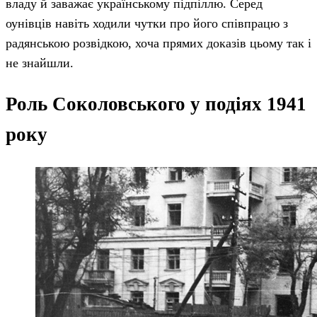
владу й заважає українському підпіллю. Серед
оунівців навіть ходили чутки про його співпрацю з
радянською розвідкою, хоча прямих доказів цьому так і
не знайшли.
Роль Соколовського у подіях 1941
року