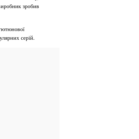
 виробник зробив
 тютюнової
улярних серій.