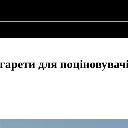
ПРО ПОЛІТИКУ
ПРО МЕРА
ВОЄННА ІСТО
игарети для поціновувач
Share