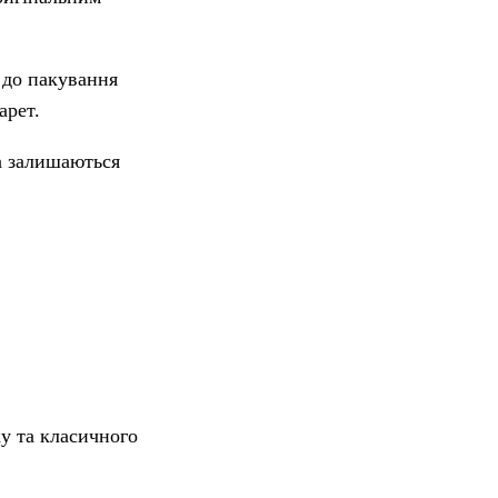
 до пакування
арет.
а залишаються
ку та класичного