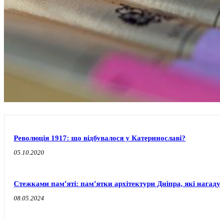
Революція 1917: що відбувалося у Катеринославі?
05.10.2020
Стежками пам’яті: пам’ятки архітектури Дніпра, які нагаду
08.05.2024