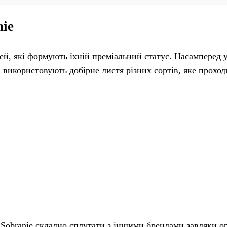
nie
й, які формують їхній преміальний статус. Насамперед 
використовують добірне листя різних сортів, яке проход
 Sobranie складно сплутати з іншими брендами завдяки о