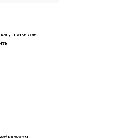
увагу привертає
ить
ригінальним