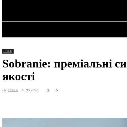
✓ DNEPR ✗
Четвер, 6 Серпня, 2026
ГОЛОВНА
ІНШЕ
Sobranie: преміальні с
якості
By
admin
11.06.2026
0
6