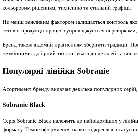
кольоровим рішенням, тисненню та стильній графіці.
Не менш важливим фактором залишається контроль якос
готової продукції процес супроводжується перевірками,
Бренд також відомий прагненням зберігати традиції. П
незмінними: добірний тютюн, увага до деталей та висок
Популярні лінійки Sobranie
Асортимент бренду включає декілька популярних серій, 
Sobranie Black
Серія Sobranie Black належить до найвідоміших у лінійц
формату. Темне оформлення пачки підкреслює статусніст