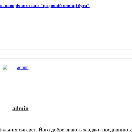
ь новорічних свят: “різдвяній ялинці бути”
admin
міальних сигарет. Його добре знають завдяки поєднанню 