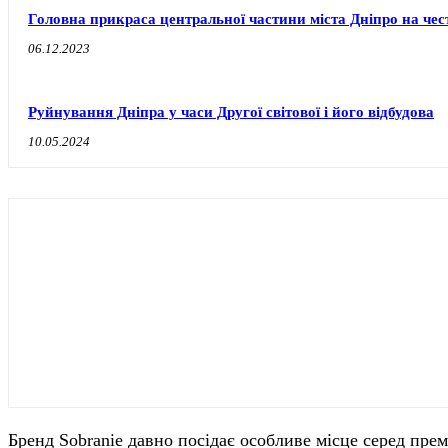
Головна прикраса центральної частини міста Дніпро на чест
06.12.2023
Руйнування Дніпра у часи Другої світової і його відбудова
10.05.2024
Бренд Sobranie давно посідає особливе місце серед пре