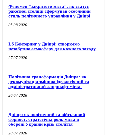
Феномен “закритого міста”: як статус
ракетної столиці сформував особливий
стиль політичного управління у Дніпрі
05.08.2026
LS Кейтеринг у Дніпрі: створюємо
незабутню атмосферу для кожного заходу
27.07.2026
Політична трансформація Дніпра: як
декомунізація змінила ідеологічний та
адміністративний ландшафт міста
20.07.2026
Дніпро як політичний та військовий
форпост: стратегічна роль міста в
обороні України крізь століття
20.07.2026