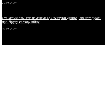
10.05.2024
Стежками пам’яті: пам’ятки архітектури Дніпра, які нагадують
про Другу світову війну
08.05.2024
.
.
.