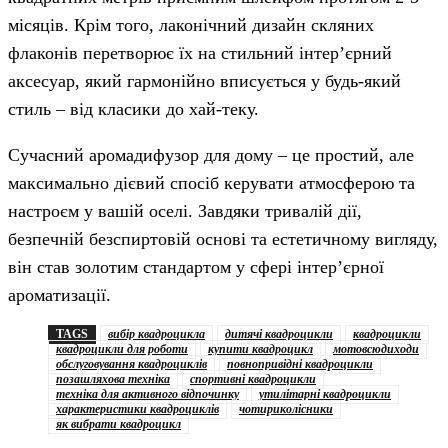
місяців. Крім того, лаконічний дизайн скляних
флаконів перетворює їх на стильний інтер’єрний
аксесуар, який гармонійно вписується у будь-який
стиль – від класики до хай-теку.
Сучасний аромадифузор для дому – це простий, але
максимально дієвий спосіб керувати атмосферою та
настроєм у вашій оселі. Завдяки тривалій дії,
безпечній безспиртовій основі та естетичному вигляду,
він став золотим стандартом у сфері інтер’єрної
ароматизації.
TAGS
вибір квадроцикла
дитячі квадроцикли
квадроцикли
квадроцикли для роботи
купити квадроцикл
мотовсюдиходи
обслуговування квадроциклів
повнопривідні квадроцикли
позашляхова техніка
спортивні квадроцикли
техніка для активного відпочинку
утилітарні квадроцикли
характеристики квадроциклів
чотириколісники
як вибрати квадроцикл