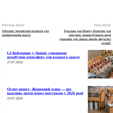
Previous article
Next article
Sobranie: преміальні сигарети для
Ідеально для бізнесу, безпечно для
поціновувачів якості
покупця: якими бувають види
упаковок для свіжих овочів, фруктів і
зелені?
LS Кейтеринг у Дніпрі: створюємо
незабутню атмосферу для кожного заходу
27.07.2026
Огляд ринку: Жорновий млин — що
важливо знати перед покупкою у 2026 році
16.07.2026