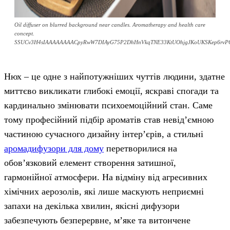
Oil diffuser on blurred background near candles. Aromatherapy and health care
concept.
SSUCv3H4sIAAAAAAAACpyRwW7DIAyG75P2DhHnVkqTNE33KtUOhjgJKoUKSKep6rvPQKg
Нюх – це одне з найпотужніших чуттів людини, здатне
миттєво викликати глибокі емоції, яскраві спогади та
кардинально змінювати психоемоційний стан. Саме
тому професійний підбір ароматів став невід’ємною
частиною сучасного дизайну інтер’єрів, а стильні
аромадифузори для дому
перетворилися на
обов’язковий елемент створення затишної,
гармонійної атмосфери. На відміну від агресивних
хімічних аерозолів, які лише маскують неприємні
запахи на декілька хвилин, якісні дифузори
забезпечують безперервне, м’яке та витончене