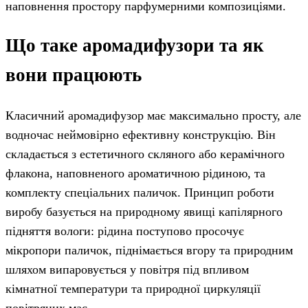
наповнення простору парфумерними композиціями.
Що таке аромадифузори та як
вони працюють
Класичний аромадифузор має максимально просту, але
водночас неймовірно ефективну конструкцію. Він
складається з естетичного скляного або керамічного
флакона, наповненого ароматичною рідиною, та
комплекту спеціальних паличок. Принцип роботи
виробу базується на природному явищі капілярного
підняття вологи: рідина поступово просочує
мікропори паличок, піднімається вгору та природним
шляхом випаровується у повітря під впливом
кімнатної температури та природної циркуляції
повітряних мас.