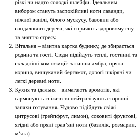
різкі чи надто солодкі шлейфи. Ідеальним
вибором стануть заспокійливі ноти лаванди,
ніжної ванілі, білого мускусу, бавовни або
сандалового дерева, які сприяють здоровому сну
та зняттю стресу.
Вітальня – візитна картка будинку, де збирається
родина та гості. Сюди підійдуть теплі, гостинні та
складніші композиції: затишна амбра, пряна
кориця, вишуканий бергамот, дорогі шкіряні чи
легкі деревні ноти.
Кухня та їдальня – вимагають ароматів, які
гармонують із їжею та нейтралізують сторонні
запахи готування. Чудово підійдуть свіжі
цитрусові (грейпфрут, лимон), соковиті фруктові,
ягідні або пряні трав’яні ноти (базилік, розмарин,
м’ята).