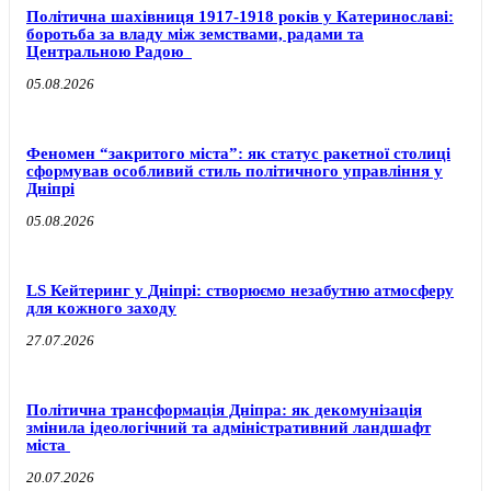
Політична шахівниця 1917-1918 років у Катеринославі:
боротьба за владу між земствами, радами та
Центральною Радою
05.08.2026
Феномен “закритого міста”: як статус ракетної столиці
сформував особливий стиль політичного управління у
Дніпрі
05.08.2026
LS Кейтеринг у Дніпрі: створюємо незабутню атмосферу
для кожного заходу
27.07.2026
Політична трансформація Дніпра: як декомунізація
змінила ідеологічний та адміністративний ландшафт
міста
20.07.2026