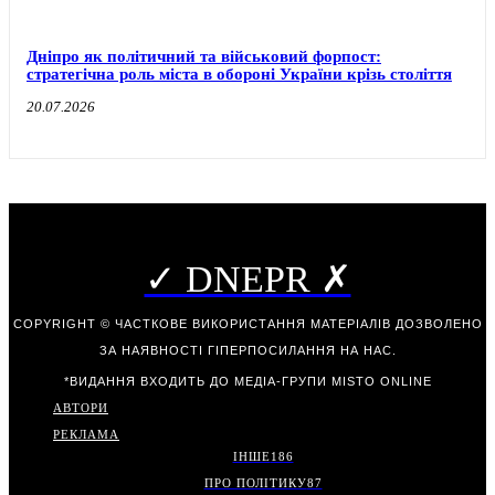
Дніпро як політичний та військовий форпост:
стратегічна роль міста в обороні України крізь століття
20.07.2026
✓ DNEPR ✗
COPYRIGHT © ЧАСТКОВЕ ВИКОРИСТАННЯ МАТЕРІАЛІВ ДОЗВОЛЕНО
ЗА НАЯВНОСТІ ГІПЕРПОСИЛАННЯ НА НАС.
*ВИДАННЯ ВХОДИТЬ ДО МЕДІА-ГРУПИ
MISTO ONLINE
АВТОРИ
РЕКЛАМА
ІНШЕ
186
ПРО ПОЛІТИКУ
87