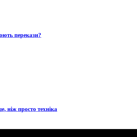
юють перекази?
е, ніж просто техніка