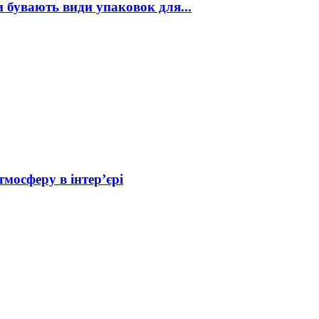
и бувають види упаковок для...
мосферу в інтер’єрі