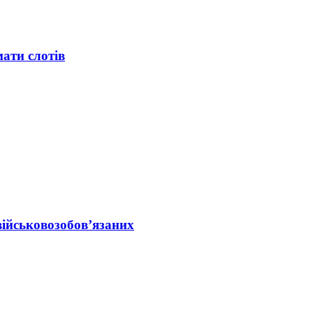
мати слотів
військовозобов’язаних