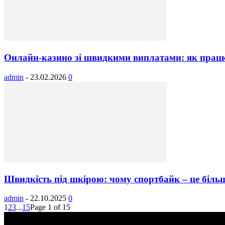
Онлайн-казино зі швидкими виплатами: як прац
admin
-
23.02.2026
0
Швидкість під шкірою: чому спортбайк – це більш
admin
-
22.10.2025
0
1
2
3
...
15
Page 1 of 15