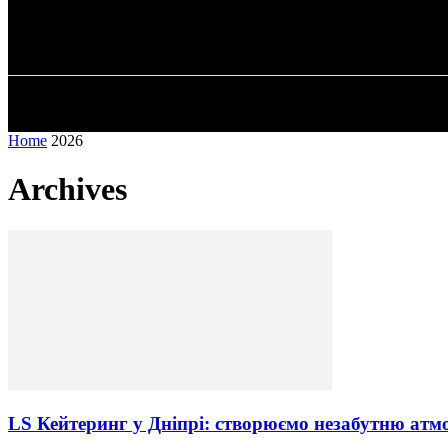
✓ DNEPR ✗
П’ятниця, 7 Серпня, 2026
ГОЛОВНА
Home
2026
Archives
LS Кейтеринг у Дніпрі: створюємо незабутню атм