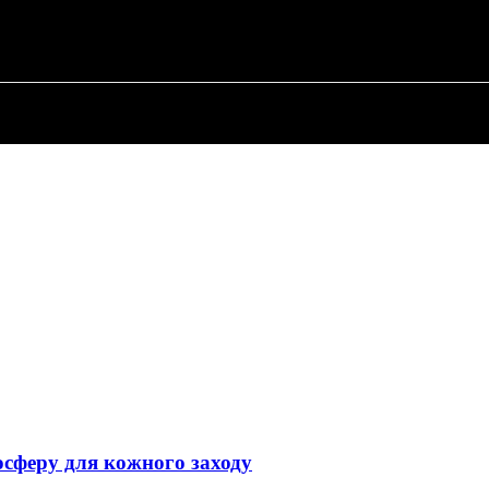
ПРО ПОЛІТИКУ
ПРО МЕРА
ВОЄННА ІСТО
осферу для кожного заходу