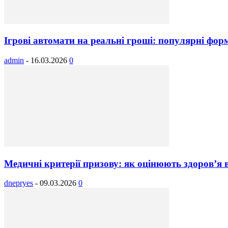
Ігрові автомати на реальні гроші: популярні фор
admin
-
16.03.2026
0
Медичні критерії призову: як оцінюють здоров’я 
dnepryes
-
09.03.2026
0