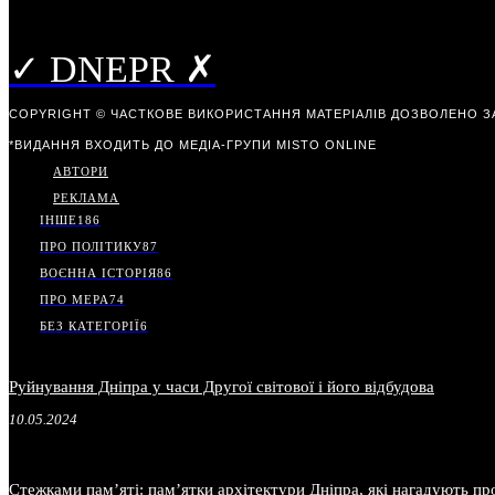
✓ DNEPR ✗
COPYRIGHT © ЧАСТКОВЕ ВИКОРИСТАННЯ МАТЕРІАЛІВ ДОЗВОЛЕНО З
*ВИДАННЯ ВХОДИТЬ ДО МЕДІА-ГРУПИ
MISTO ONLINE
АВТОРИ
РЕКЛАМА
ІНШЕ
186
ПРО ПОЛІТИКУ
87
ВОЄННА ІСТОРІЯ
86
ПРО МЕРА
74
БЕЗ КАТЕГОРІЇ
6
Руйнування Дніпра у часи Другої світової і його відбудова
10.05.2024
Стежками пам’яті: пам’ятки архітектури Дніпра, які нагадують пр