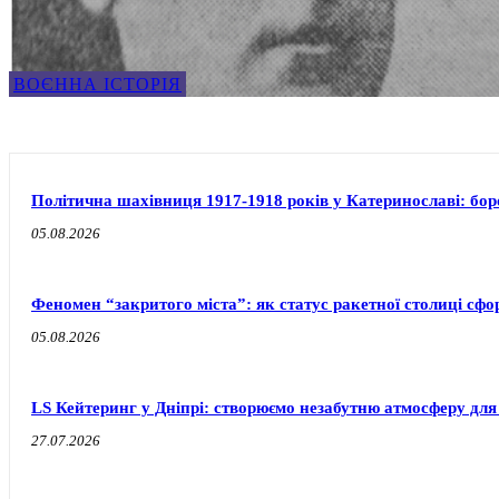
ВОЄННА ІСТОРІЯ
Політична шахівниця 1917-1918 років у Катеринославі: бо
05.08.2026
Феномен “закритого міста”: як статус ракетної столиці сф
05.08.2026
LS Кейтеринг у Дніпрі: створюємо незабутню атмосферу для
27.07.2026