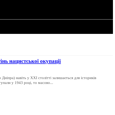
РІЯ
СТАТТІ
інь нацистської окупації
 Дніпра) навіть у XXI столітті залишається для істориків
упали у 1943 році, то масово...