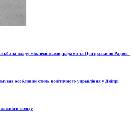
ротьба за владу між земствами, радами та Центральною Радою
ормував особливий стиль політичного управління у Дніпрі
 кожного заходу