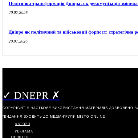
Політична трансформація Дніпра: як декомунізація змінила
20.07.2026
Дніпро як політичний та військовий форпост: стратегічна ро
20.07.2026
✓ DNEPR ✗
COPYRIGHT © ЧАСТКОВЕ ВИКОРИСТАННЯ МАТЕРІАЛІВ ДОЗВОЛЕНО З
*ВИДАННЯ ВХОДИТЬ ДО МЕДІА-ГРУПИ
MISTO ONLINE
АВТОРИ
РЕКЛАМА
ІНШЕ
186