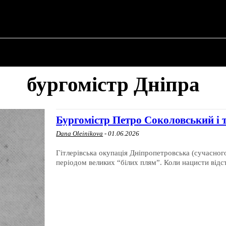
ПРО ПОЛІТИКУ
ПРО МЕРА
ВОЄННА ІСТО
бургомістр Дніпра
Бургомістр Петро Соколовський і т
Dana Oleinikova
-
01.06.2026
Гітлерівська окупація Дніпропетровська (сучасного
періодом великих “білих плям”. Коли нацисти відст