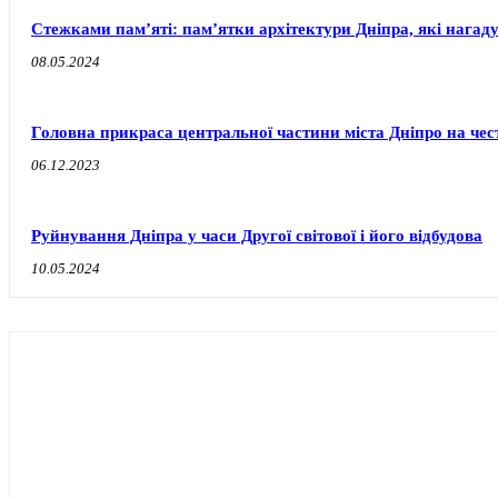
Стежками пам’яті: пам’ятки архітектури Дніпра, які нагаду
08.05.2024
Головна прикраса центральної частини міста Дніпро на чест
06.12.2023
Руйнування Дніпра у часи Другої світової і його відбудова
10.05.2024