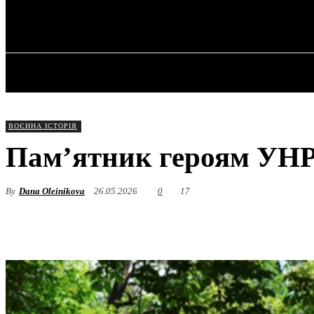
✓ DNEPR ✗
Неділя, 9 Серпня, 2026
ГОЛОВНА
ВОЄННА ІСТОРІЯ
Пам’ятник героям УНР
By
Dana Oleinikova
26.05.2026
0
17