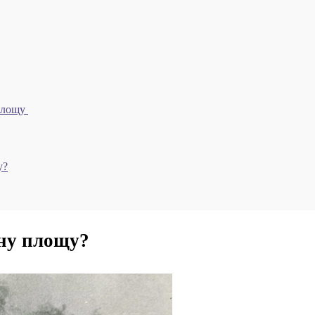
 площу
у?
рну площу?