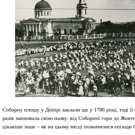
Соборну площу у Дніпрі заклали ще у 1786 році, тоді її 
разів змінювала свою назву: від Соборної гори до Жовтн
цікавіше інше – як на цьому місці позначилися епізоди 