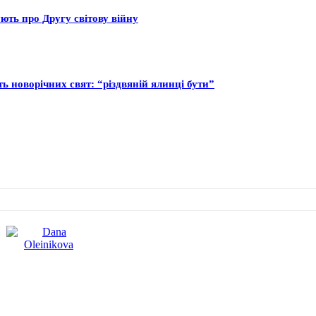
ють про Другу світову війну
ь новорічних свят: “різдвяній ялинці бути”