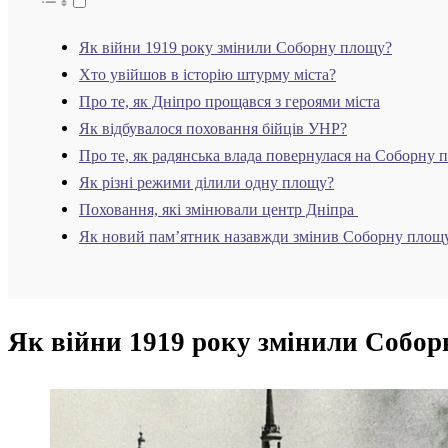
Як війни 1919 року змінили Соборну площу?
Хто увійшов в історію штурму міста?
Про те, як Дніпро прощався з героями міста
Як відбувалося поховання бійців УНР?
Про те, як радянська влада повернулася на Соборну
Як різні режими ділили одну площу?
Поховання, які змінювали центр Дніпра
Як новий пам’ятник назавжди змінив Соборну площ
Як війни 1919 року змінили Собо