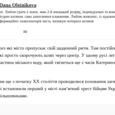
Dana Oleinikova
. Люблю грати у шахи, маю 2-й юнацький розряд, індивідуальні та ком
 фігурне катання, сама захоплююся плаванням. Люблю живопис, із художн
формаційно зооволонтерів міста, виховую чотирьох котиків.
рез які місто пропускає свій щоденний ритм. Там постій
які просто скорочують шлях через центр. У цьому русі ле
астина міського коду, який тягнеться ще з часів Катерино
там ще з початку XX століття проводилися поховання заги
і встановили перший у місті пам’ятний хрест бійцям Укр
 більшовиками.