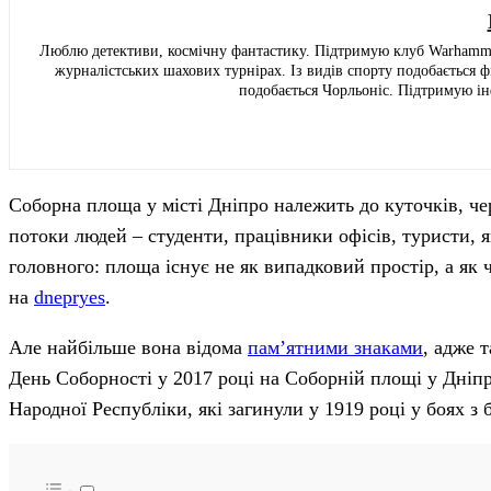
Люблю детективи, космічну фантастику. Підтримую клуб Warhammer
журналістських шахових турнірах. Із видів спорту подобається
подобається Чорльоніс. Підтримую ін
Соборна площа у місті Дніпро належить до куточків, че
потоки людей – студенти, працівники офісів, туристи, 
головного: площа існує не як випадковий простір, а як ч
на
dnepryes
.
Але найбільше вона відома
пам’ятними знаками
, адже 
День Соборності у 2017 році на Соборній площі у Дніпр
Народної Республіки, які загинули у 1919 році у боях з