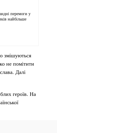
андні перемоги у
иків найбільше
но змішуються
гко не помітити
слава. Далі
блих героїв. На
аїнської