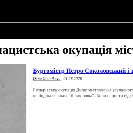
ПРО ПОЛІТИКУ
ПРО МЕРА
ВОЄННА ІСТО
нацистська окупація міс
Бургомістр Петро Соколовський і т
Dana Oleinikova
-
01.06.2026
Гітлерівська окупація Дніпропетровська (сучасного
періодом великих “білих плям”. Коли нацисти відст