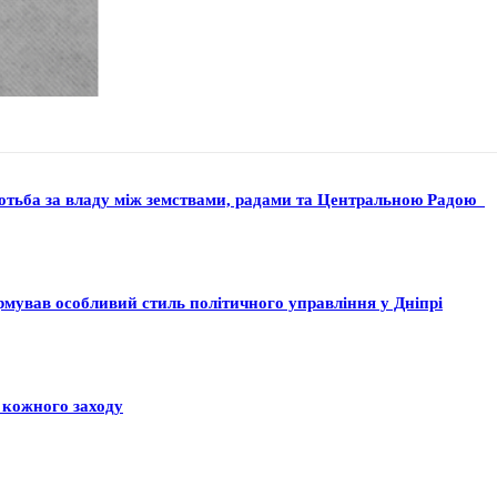
ротьба за владу між земствами, радами та Центральною Радою
ормував особливий стиль політичного управління у Дніпрі
 кожного заходу