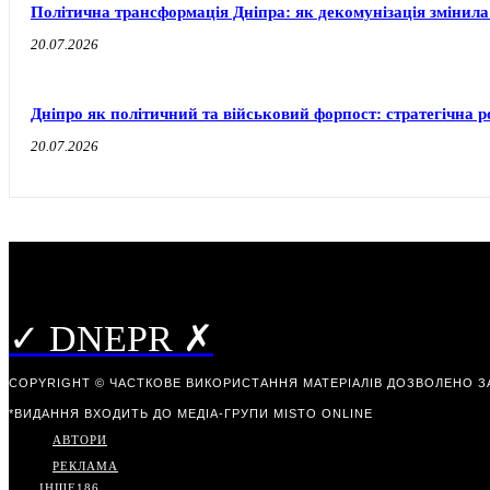
Політична трансформація Дніпра: як декомунізація змінила
20.07.2026
Дніпро як політичний та військовий форпост: стратегічна ро
20.07.2026
✓ DNEPR ✗
COPYRIGHT © ЧАСТКОВЕ ВИКОРИСТАННЯ МАТЕРІАЛІВ ДОЗВОЛЕНО З
*ВИДАННЯ ВХОДИТЬ ДО МЕДІА-ГРУПИ
MISTO ONLINE
АВТОРИ
РЕКЛАМА
ІНШЕ
186