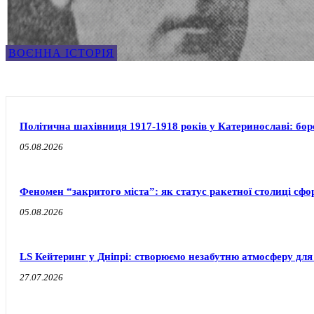
ВОЄННА ІСТОРІЯ
Політична шахівниця 1917-1918 років у Катеринославі: бо
05.08.2026
Феномен “закритого міста”: як статус ракетної столиці сф
05.08.2026
LS Кейтеринг у Дніпрі: створюємо незабутню атмосферу для
27.07.2026