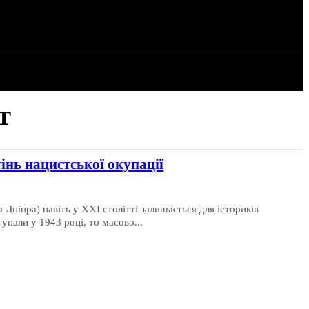
РІЯ
СТАТТІ
т
інь нацистської окупації
 Дніпра) навіть у XXI столітті залишається для істориків
упали у 1943 році, то масово...