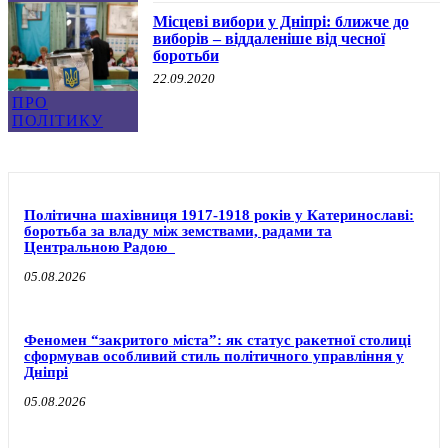
Місцеві вибори у Дніпрі: ближче до
виборів – віддаленіше від чесної
боротьби
22.09.2020
ПРО
ПОЛІТИКУ
Політична шахівниця 1917-1918 років у Катеринославі:
боротьба за владу між земствами, радами та
Центральною Радою
05.08.2026
Феномен “закритого міста”: як статус ракетної столиці
сформував особливий стиль політичного управління у
Дніпрі
05.08.2026