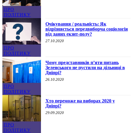
ПРО
ПОЛІТИКУ
Очікування / реальність: Як
відрізняється передвиборча соціологія
від даних екзит-полу?
27.10.2020
ПРО
ПОЛІТИКУ
Чому представників п’яти питань
Зеленського не пустили на дільниці в
Дніпрі?
26.10.2020
ПРО
ПОЛІТИКУ
Хто переможе на виборах 2020 у
Дніпрі?
29.09.2020
ПРО
ПОЛІТИКУ