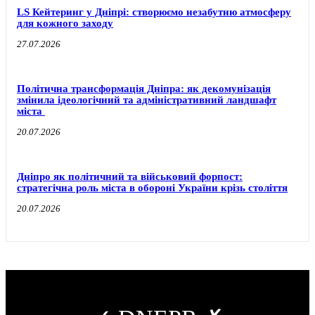
LS Кейтеринг у Дніпрі: створюємо незабутню атмосферу
для кожного заходу
27.07.2026
Політична трансформація Дніпра: як декомунізація
змінила ідеологічний та адміністративний ландшафт
міста
20.07.2026
Дніпро як політичний та військовий форпост:
стратегічна роль міста в обороні України крізь століття
20.07.2026