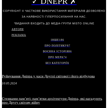
✓ DNEPR ✗
COPYRIGHT © ЧАСТКОВЕ ВИКОРИСТАННЯ МАТЕРІАЛІВ ДОЗВОЛЕНО
ЗА НАЯВНОСТІ ГІПЕРПОСИЛАННЯ НА НАС.
*ВИДАННЯ ВХОДИТЬ ДО МЕДІА-ГРУПИ
MISTO ONLINE
АВТОРИ
РЕКЛАМА
ІНШЕ
186
ПРО ПОЛІТИКУ
87
ВОЄННА ІСТОРІЯ
86
ПРО МЕРА
74
БЕЗ КАТЕГОРІЇ
6
Руйнування Дніпра у часи Другої світової і його відбудова
10.05.2024
Стежками пам’яті: пам’ятки архітектури Дніпра, які нагадують
про Другу світову війну