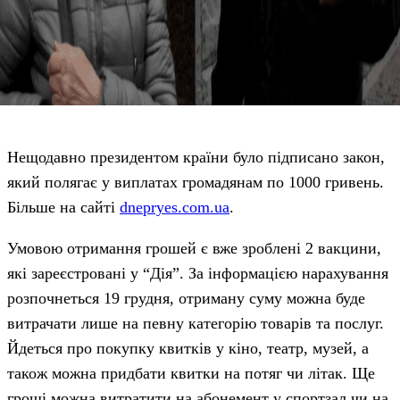
Нещодавно президентом країни було підписано закон,
який полягає у виплатах громадянам по 1000 гривень.
Більше на сайті
dnepryes.com.ua
.
Умовою отримання грошей є вже зроблені 2 вакцини,
які зареєстровані у “Дія”. За інформацією нарахування
розпочнеться 19 грудня, отриману суму можна буде
витрачати лише на певну категорію товарів та послуг.
Йдеться про покупку квитків у кіно, театр, музей, а
також можна придбати квитки на потяг чи літак. Ще
гроші можна витратити на абонемент у спортзал чи на