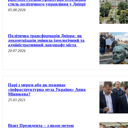
стиль політичного управління у Дніпрі
05.08.2026
Політична трансформація Дніпра: як
декомунізація змінила ідеологічний та
адміністративний ландшафт міста
20.07.2026
Парі з мером або як поживає
«інфраструктурна муза України» Анна
Мінюкова?
25.03.2021
Візит Президента – з якою метою