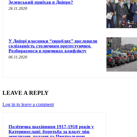
Зеленський приїхав в Дніпро?
26.11.2020
У Дніпрі власники “євроблях” висловили
солідарність столичним протестуючим.
Розбираємося в причинах конфлікту
06.11.2020
LEAVE A REPLY
Log in to leave a comment
Політична шахівниця 1917-1918 років у
Катеринославі: боротьба за владу між
земствами, радами та Центральною