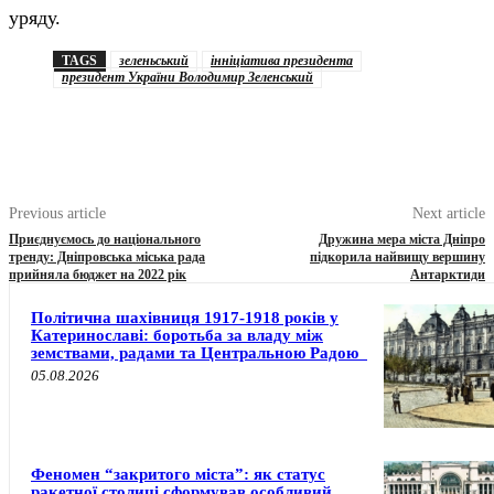
уряду.
TAGS
зеленьський
інніціатива президента
президент України Володимир Зеленський
Previous article
Next article
Приєднуємось до національного
Дружина мера міста Дніпро
тренду: Дніпровська міська рада
підкорила найвищу вершину
прийняла бюджет на 2022 рік
Антарктиди
Політична шахівниця 1917-1918 років у
Катеринославі: боротьба за владу між
земствами, радами та Центральною Радою
05.08.2026
Феномен “закритого міста”: як статус
ракетної столиці сформував особливий