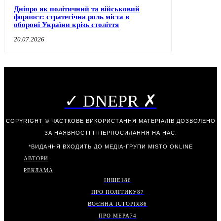
Дніпро як політичний та військовий
форпост: стратегічна роль міста в
обороні України крізь століття
20.07.2026
✓ DNEPR ✗
COPYRIGHT © ЧАСТКОВЕ ВИКОРИСТАННЯ МАТЕРІАЛІВ ДОЗВОЛЕНО
ЗА НАЯВНОСТІ ГІПЕРПОСИЛАННЯ НА НАС.
*ВИДАННЯ ВХОДИТЬ ДО МЕДІА-ГРУПИ
MISTO ONLINE
АВТОРИ
РЕКЛАМА
ІНШЕ
186
ПРО ПОЛІТИКУ
87
ВОЄННА ІСТОРІЯ
86
ПРО МЕРА
74