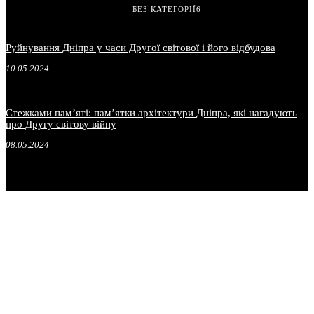
БЕЗ КАТЕГОРІЇ
6
Руйнування Дніпра у часи Другої світової і його відбудова
10.05.2024
Стежками пам’яті: пам’ятки архітектури Дніпра, які нагадують
про Другу світову війну
08.05.2024
.
.
.