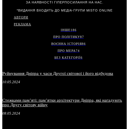
ЗА НАЯВНОСТІ ГІПЕРПОСИЛАННЯ НА НАС.
*ВИДАННЯ ВХОДИТЬ ДО МЕДІА-ГРУПИ
MISTO ONLINE
АВТОРИ
РЕКЛАМА
ІНШЕ
186
ПРО ПОЛІТИКУ
87
ВОЄННА ІСТОРІЯ
86
ПРО МЕРА
74
БЕЗ КАТЕГОРІЇ
6
Руйнування Дніпра у часи Другої світової і його відбудова
10.05.2024
Стежками пам’яті: пам’ятки архітектури Дніпра, які нагадують
про Другу світову війну
08.05.2024