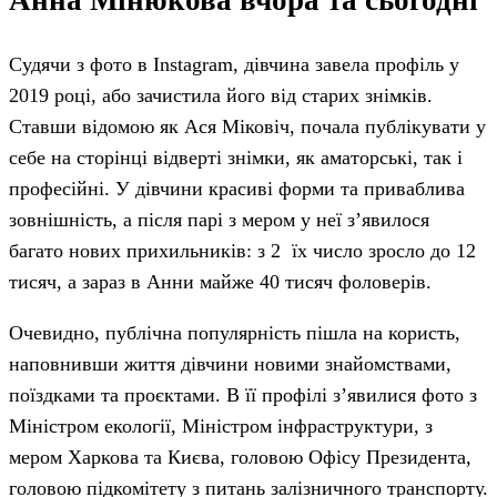
Анна Мінюкова вчора та сьогодні
Судячи з фото в Instagram, дівчина завела профіль у
2019 році, або зачистила його від старих знімків.
Ставши відомою як Ася Міковіч, почала публікувати у
себе на сторінці відверті знімки, як аматорські, так і
професійні. У дівчини красиві форми та приваблива
зовнішність, а після парі з мером у неї з’явилося
багато нових прихильників: з 2 їх число зросло до 12
тисяч, а зараз в Анни майже 40 тисяч фоловерів.
Очевидно, публічна популярність пішла на користь,
наповнивши життя дівчини новими знайомствами,
поїздками та проєктами. В її профілі з’явилися фото з
Міністром екології, Міністром інфраструктури, з
мером Харкова та Києва, головою Офісу Президента,
головою підкомітету з питань залізничного транспорту.