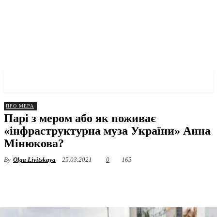
✓ DNEPR ✗
ПРО МЕРА
Парі з мером або як поживає
«інфраструктурна муза України» Анна
Мінюкова?
By
Olga Livitskaya
25.03.2021
0
165