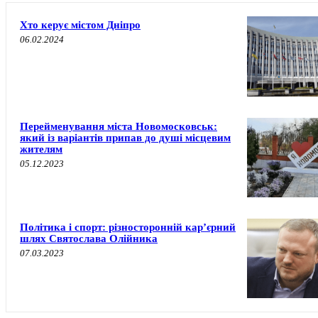
Хто керує містом Дніпро
06.02.2024
Перейменування міста Новомосковськ:
який із варіантів припав до душі місцевим
жителям
05.12.2023
Політика і спорт: різносторонній кар’єрний
шлях Святослава Олійника
07.03.2023