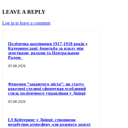
LEAVE A REPLY
Log in to leave a comment
Політична шахівниця 1917-1918 років у
Катеринославі: боротьба за владу між
земствами, радами та Центральною
Радою
05.08.2026
Феномен “закритого міста”: як статус
ракетної столиці сформував особливий
стиль політичного управління у Дніпрі
05.08.2026
LS Кейтеринг у Дніпрі: створюємо
незабутню атмосферу для кожного заходу