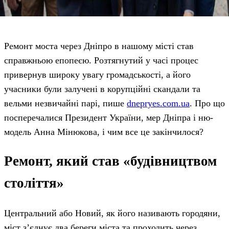
Ремонт моста через Дніпро в нашому місті став
справжньою епопеєю. Розтягнутий у часі процес
привернув широку увагу громадськості, а його
учасники були залучені в корупційні скандали та
вельми незвичайні парі, пише
dnepryes.com.ua
. Про що
посперечалися Президент України, мер Дніпра і ню-
модель Анна Мінюкова, і чим все це закінчилося?
Ремонт, який став «будівництвом
століття»
Центральний або Новий, як його називають городяни,
міст з’єднує два береги міста та проходить через