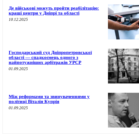
Де військові можуть пройти реабілітацію:
кращі центри у Дніпрі та області
10.12.2025
Господарський суд Дніпропетровської
області — спадкоємець одного з
найпотужніших арбітражів УРСР
01.09.2025
Між реформами та звинуваченнями у
політиці Віталія Купрія
01.09.2025