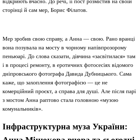
відкриють вчасно. До речі, її пост розмістив на своїй
сторінці й сам мер, Борис Філатов.
Мер зробив свою справу, а Анна — свою. Рано вранці
вона позувала на мосту в чорному напівпрозорому
пеньюарі. До слова сказати, дівчина «засвітилася» там
і в процесі ремонту, в еротичних фотосесіях відомого
дніпровського фотографа Давида Дубницького. Сама
каже, що захоплення фотографією — це не
комерційний проєкт, а справа для душі. Але після парі
з мостом Анна раптово стала головною «музою
комунальників».
Інфраструктурна муза України: