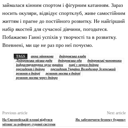
займалася кінним спортом і фігурним катанням. Зараз
носить окуляри, відвідує спортклуб, живе самостійним
життям і прагне до постійного розвитку. Не найгірший
набір якостей для сучасної дівчини, погодьтеся.
Побажаємо Ганні успіхів у творчості та в розвитку.
Впевнені, ми ще не раз про неї почуємо.
TAGS
анна мінюкова
дніпровська влада
Дніпровська міська рада
дніпровська ода
дніпровські чиновники
інфраструктурна муза україни
парі з мером дніпра
президент і дніпро
президент України Володимир Зеленський
ремонт в дніпрі
ремонт моста в дніпрі
ремонт моста через дніпро
Previous article
Next article
На Європейській площі відбувся
Як забезпечити безпеку будинку
мітинг за реформу судової системи