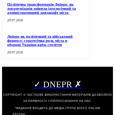
Політична трансформація Дніпра: як
декомунізація змінила ідеологічний та
адміністративний ландшафт міста
20.07.2026
Дніпро як політичний та військовий
форпост: стратегічна роль міста в
обороні України крізь століття
20.07.2026
✓ DNEPR ✗
COPYRIGHT © ЧАСТКОВЕ ВИКОРИСТАННЯ МАТЕРІАЛІВ ДОЗВОЛЕНО
ЗА НАЯВНОСТІ ГІПЕРПОСИЛАННЯ НА НАС.
*ВИДАННЯ ВХОДИТЬ ДО МЕДІА-ГРУПИ
MISTO ONLINE
АВТОРИ