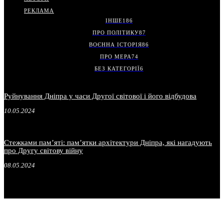
РЕКЛАМА
ІНШЕ
186
ПРО ПОЛІТИКУ
87
ВОЄННА ІСТОРІЯ
86
ПРО МЕРА
74
БЕЗ КАТЕГОРІЇ
6
Руйнування Дніпра у часи Другої світової і його відбудова
10.05.2024
Стежками пам’яті: пам’ятки архітектури Дніпра, які нагадують
про Другу світову війну
08.05.2024
.
.
.