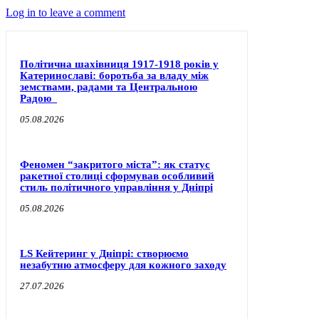
Log in to leave a comment
Політична шахівниця 1917-1918 років у
Катеринославі: боротьба за владу між
земствами, радами та Центральною
Радою
05.08.2026
Феномен “закритого міста”: як статус
ракетної столиці сформував особливий
стиль політичного управління у Дніпрі
05.08.2026
LS Кейтеринг у Дніпрі: створюємо
незабутню атмосферу для кожного заходу
27.07.2026