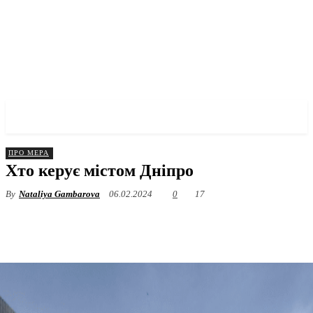
✓ DNEPR ✗
ПРО МЕРА
Хто керує містом Дніпро
By
Nataliya Gambarova
06.02.2024
0
17