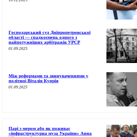
Господарський суд Дніпропетровської
області — спадкоємець одного з
найпотужніших арбітражів УРСР
01.09.2025
Між реформами та звинуваченнями у
політиці Віталія Купрія
01.09.2025
Парі з мером або як поживає
«інфраструктурна муза України» Анна