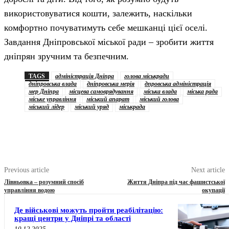
використовуватися кошти, залежить, наскільки
комфортно почуватимуть себе мешканці цієї оселі.
Завдання Дніпровської міської ради – зробити життя
дніпрян зручним та безпечним.
TAGS
адміністрація Дніпра
голова міськради
дніпровська влада
дніпровська мерія
дпровська адміністрація
мер Дніпра
місцева самоврядування
міська влада
міська рада
міське управління
міський апарат
міський голова
міський лідер
міський уряд
міськрада
Previous article
Next article
Лівньовка – розумний спосіб
Життя Дніпра під час фашистської
управління водою
окупації
Де військові можуть пройти реабілітацію:
кращі центри у Дніпрі та області
10.12.2025