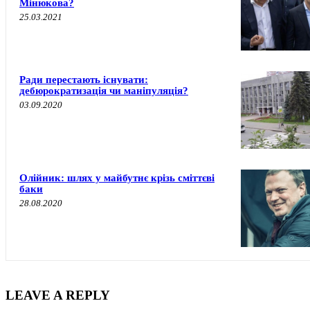
Мінюкова?
25.03.2021
Ради перестають існувати:
дебюрократизація чи маніпуляція?
03.09.2020
Олійник: шлях у майбутнє крізь сміттєві
баки
28.08.2020
LEAVE A REPLY