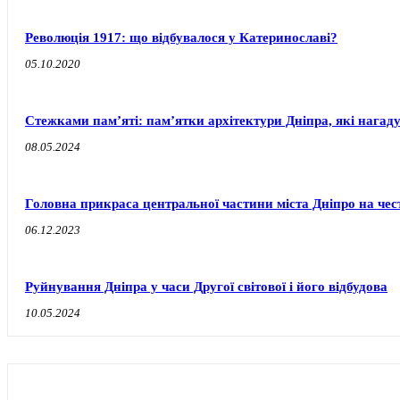
Революція 1917: що відбувалося у Катеринославі?
05.10.2020
Стежками пам’яті: пам’ятки архітектури Дніпра, які нагаду
08.05.2024
Головна прикраса центральної частини міста Дніпро на чест
06.12.2023
Руйнування Дніпра у часи Другої світової і його відбудова
10.05.2024