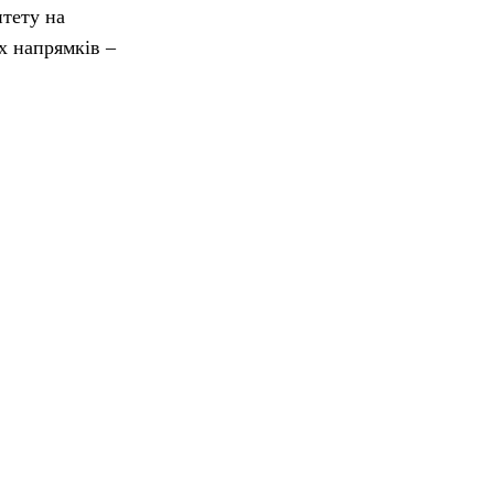
итету на
их напрямків –