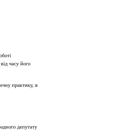
оботі
від часу його
ичну практику, в
родного депутату