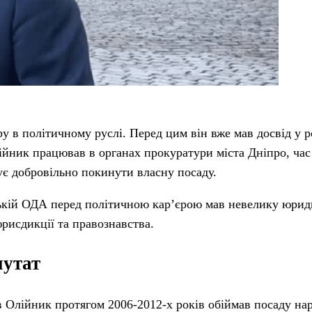
 в політичному руслі. Перед цим він вже мав досвід у р
ійник працював в органах прокуратури міста Дніпро, час 
є добровільно покинути власну посаду.
ькій ОДА перед політичною кар’єрою мав невелику юрид
юрисдикції та правознавства.
путат
 Олійник протягом 2006-2012-х років обіймав посаду на