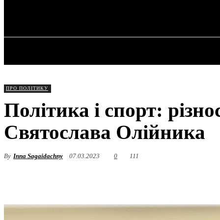
✓ DNEPR ✗
Неділя, 9 Серпня, 2026
ГОЛОВНА
ПРО ПОЛІТИКУ
Політика і спорт: різн
Святослава Олійника
By
Inna Sagaidachny
07.03.2023
0
111