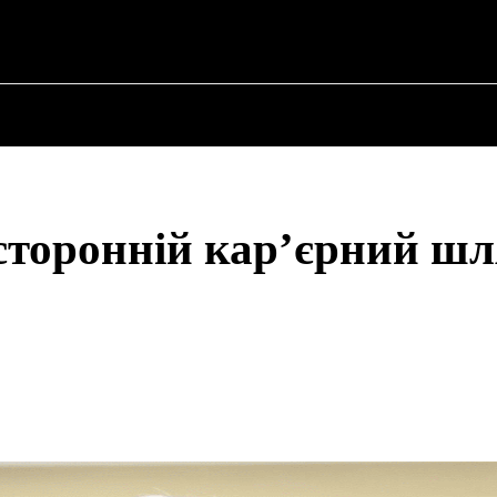
ПРО ПОЛІТИКУ
ПРО МЕРА
ВОЄННА ІСТО
осторонній кар’єрний ш
Share