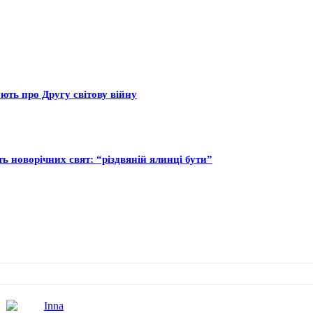
ють про Другу світову війну
ь новорічних свят: “різдвяній ялинці бути”