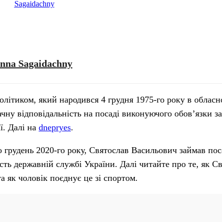
Inna Sagaidachny
літиком, який народився 4 грудня 1975-го року в обласн
ачну відповідальність на посаді виконуючого обов’язки з
ї. Далі на
dnepryes
.
о грудень 2020-го року, Святослав Васильович займав по
сть державній службі України. Далі читайте про те, як С
а як чоловік поєднує це зі спортом.