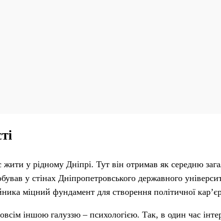
ті
жити у рідному Дніпрі. Тут він отримав як середню зага
обував у стінах Дніпропетровського державного універси
йника міцний фундамент для створення політичної кар’єр
овсім іншою галуззю – психологією. Так, в один час інте