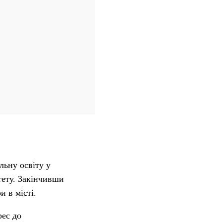
льну освіту у
тету. Закінчивши
и в місті.
рес до