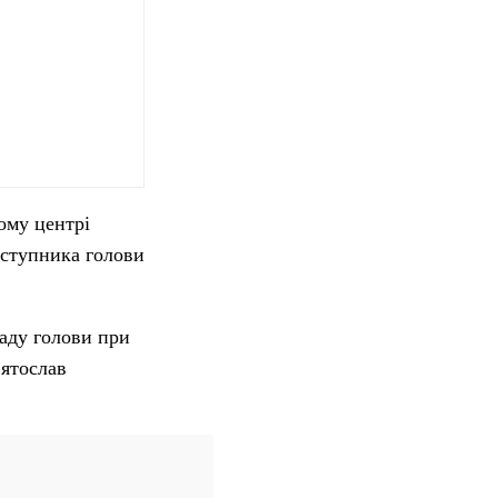
ому центрі
аступника голови
саду голови при
вятослав