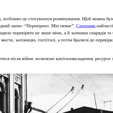
м, особливо це стосувалося розмінування. Щоб можна бул
відний запис: “Перевірено. Мін немає”.
Саперами
найчаст
одило перевіряти не лише міни, а й залишки снарядів та 
мости, залізницю, госпіталі, а потім бралися до перевір
ися після війни: величезні капіталовкладення, ресурси 