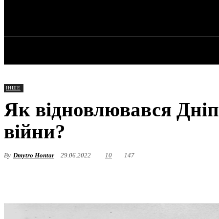
✓ DNEPR ✗
П’ятниця, 7 Серпня, 2026
ГОЛОВНА
ІНШЕ
Як відновлювався Дніпр
війни?
By
Dmytro Hontar
29.06.2022
10
147