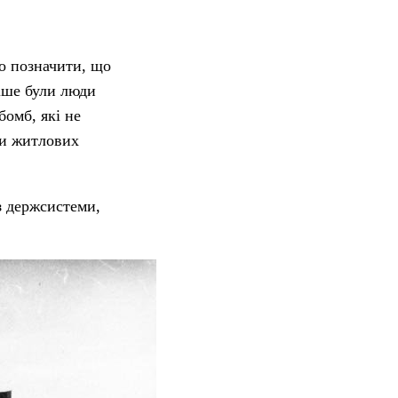
о позначити, що
іше були люди
бомб, які не
ки житлових
з держсистеми,