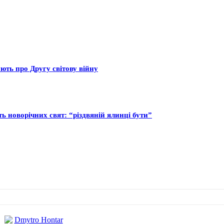
ють про Другу світову війну
ь новорічних свят: “різдвяній ялинці бути”