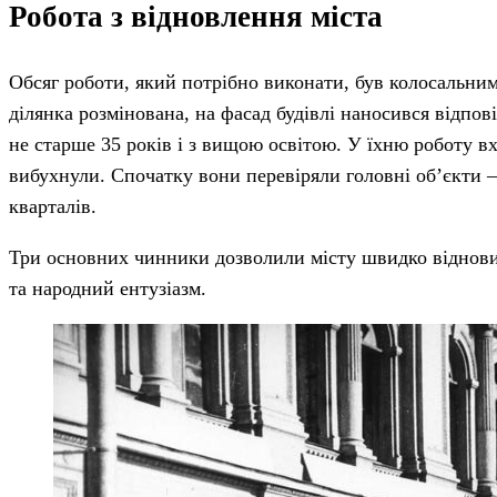
Робота з відновлення міста
Обсяг роботи, який потрібно виконати, був колосальни
ділянка розмінована, на фасад будівлі наносився відпо
не старше 35 років і з вищою освітою. У їхню роботу вх
вибухнули. Спочатку вони перевіряли головні об’єкти – 
кварталів.
Три основних чинники дозволили місту швидко відновит
та народний ентузіазм.