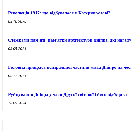
Революція 1917: що відбувалося у Катеринославі?
05.10.2020
Стежками пам’яті: пам’ятки архітектури Дніпра, які нагаду
08.05.2024
Головна прикраса центральної частини міста Дніпро на чест
06.12.2023
Руйнування Дніпра у часи Другої світової і його відбудова
10.05.2024