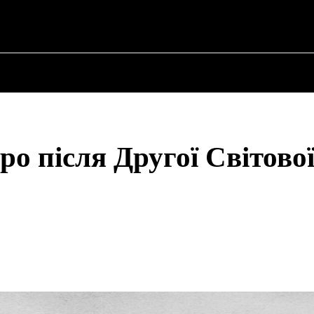
ПРО ПОЛІТИКУ
ПРО МЕРА
ВОЄННА ІСТО
о після Другої Світово
Share