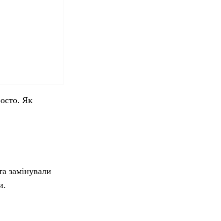
осто. Як
та замінували
и.