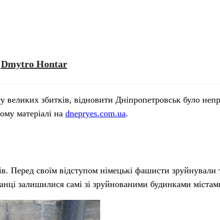
Dmytro Hontar
у великих збитків, відновити Дніпропетровськ було непр
шому матеріалі на
dnepryes.com.ua
.
лів. Перед своїм відступом німецькі фашисти зруйнували 
канці залишилися самі зі зруйнованими будинками містам