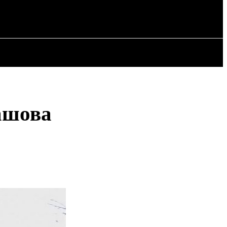
РІЯ
СТАТТІ
вашова