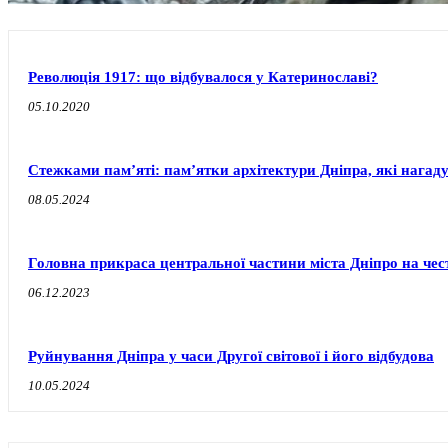
Революція 1917: що відбувалося у Катеринославі?
05.10.2020
Стежками пам’яті: пам’ятки архітектури Дніпра, які нагаду
08.05.2024
Головна прикраса центральної частини міста Дніпро на чест
06.12.2023
Руйнування Дніпра у часи Другої світової і його відбудова
10.05.2024