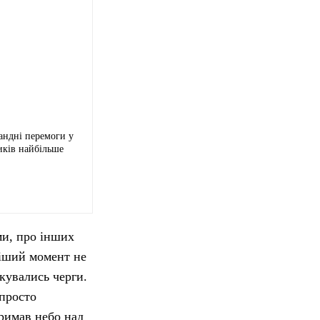
андні перемоги у
иків найбільше
ми, про інших
ніший момент не
кувались черги.
 просто
тримав небо над