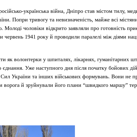
російсько-українська війна, Дніпро став містом тилу, мед
раїни. Попри тривогу та невизначеність, майже всі містя
ю. Молоді чоловіки відкрито заявляли про готовність при
и червень 1941 року й проводили паралелі між діями нац
ти як волонтерки у шпиталях, лікарнях, гуманітарних шта
о єднання. Уже наступного дня після початку бойових дій
х Сил України та інших військових формувань. Вони не 
ти ворога й зруйнували його плани “швидкого маршу” те