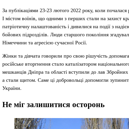
За публікаціями 23-23 лютого 2022 року, коли почалася 
І містом воїнів, що одними з перших стали на захист к
патріотичну налаштованість і дивилися на події з надіє
бойових підрозділів. Люди старшого покоління згадувал
Німеччини та агресією сучасної Росії.
Жінки та дівчата говорили про свою рішучість допомага
російське вторгнення стало каталізатором національног
мешканців Дніпра та області вступили до лав Збройни
а стали щитом. Саме ці добровольці допомогли зупини
України.
Не міг залишитися осторонь