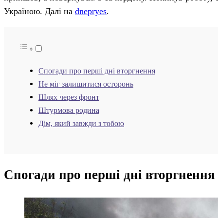
Україною. Далі на
dnepryes
.
Спогади про перші дні вторгнення
Не міг залишитися осторонь
Шлях через фронт
Штурмова родина
Дім, який завжди з тобою
Спогади про перші дні вторгнення