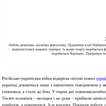
Люблю детективи, космічну фантастику. Підтримую клуб Warhammer
журналістських шахових турнірах. Із видів спорту подобається
подобається Чорльоніс. Підтримую ін
Російсько-українська війна відкрила світові нових
герої
українці дізнаються лише з лаконічних повідомлень у з
сховалися, а стали до бою. У перші дні повномасштабн
Тисячі чоловіків – молодих і не дуже – прийшли записа
прийшов, а повернувся. З-за кордону. Покинув роботу, с