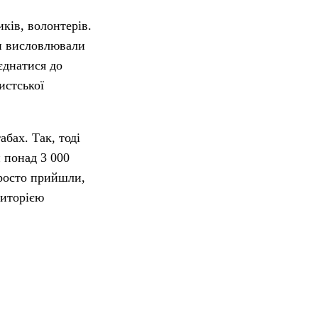
иків, волонтерів.
ни висловлювали
єднатися до
истської
бах. Так, тоді
 понад 3 000
просто прийшли,
риторією