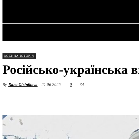
✓ DNEPR ✗
П’ятниця, 7 Серпня, 2026
ГОЛОВНА
ВОЄННА ІСТОРІЯ
Російсько-українська 
By
Dana Oleinikova
21.06.2025
0
34