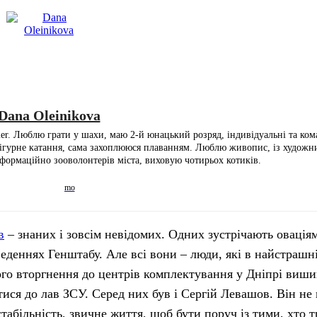
Dana Oleinikova
. Люблю грати у шахи, маю 2-й юнацький розряд, індивідуальні та ком
 фігурне катання, сама захоплююся плаванням. Люблю живопис, із художн
формаційно зооволонтерів міста, виховую чотирьох котиків.
в
– знаних і зовсім невідомих. Одних зустрічають овація
веденнях Генштабу. Але всі вони – люди, які в найстраш
ого вторгнення до центрів комплектування у Дніпрі виши
тися до лав ЗСУ. Серед них був і Сергій Левашов. Він не
табільність, звичне життя, щоб бути поруч із тими, хто 