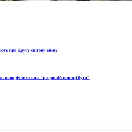
ють про Другу світову війну
ь новорічних свят: “різдвяній ялинці бути”