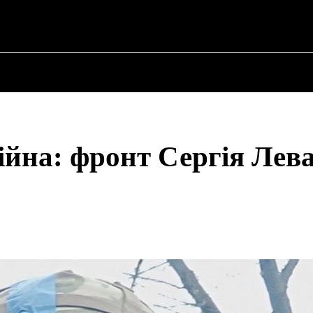
ПРО ПОЛІТИКУ
ПРО МЕРА
ВОЄННА ІСТО
війна: фронт Сергія Ле
Share