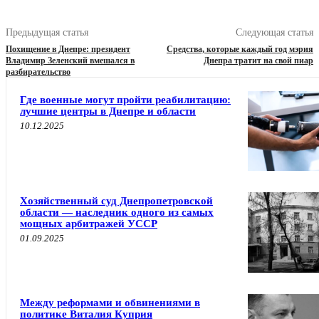
Предыдущая статья
Следующая статья
Похищение в Днепре: президент
Средства, которые каждый год мэрия
Владимир Зеленский вмешался в
Днепра тратит на свой пиар
разбирательство
Где военные могут пройти реабилитацию:
лучшие центры в Днепре и области
10.12.2025
Хозяйственный суд Днепропетровской
области — наследник одного из самых
мощных арбитражей УССР
01.09.2025
Между реформами и обвинениями в
политике Виталия Куприя