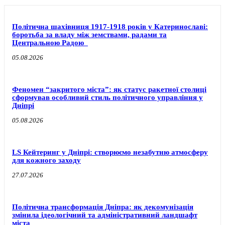
Політична шахівниця 1917-1918 років у Катеринославі:
боротьба за владу між земствами, радами та
Центральною Радою
05.08.2026
Феномен “закритого міста”: як статус ракетної столиці
сформував особливий стиль політичного управління у
Дніпрі
05.08.2026
LS Кейтеринг у Дніпрі: створюємо незабутню атмосферу
для кожного заходу
27.07.2026
Політична трансформація Дніпра: як декомунізація
змінила ідеологічний та адміністративний ландшафт
міста