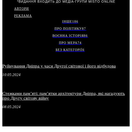
*ВИДАННЯ ВХОДИТЬ ДО МЕДІА-ГРУПИ
MISTO ONLINE
АВТОРИ
РЕКЛАМА
ІНШЕ
186
ПРО ПОЛІТИКУ
87
ВОЄННА ІСТОРІЯ
86
ПРО МЕРА
74
БЕЗ КАТЕГОРІЇ
6
Руйнування Дніпра у часи Другої світової і його відбудова
10.05.2024
Стежками пам’яті: пам’ятки архітектури Дніпра, які нагадують
про Другу світову війну
08.05.2024
.
.
.