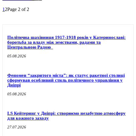
1
2
Page 2 of 2
Політична шахівниця 1917-1918 років у Катеринославі:
боротьба за владу між земствами, радами та
Центральною Радою
05.08.2026
Феномен “закритого міста”: як статус ракетної столиці
сформував особливий стиль політичного управління у
Дніпрі
05.08.2026
LS Кейтеринг у Дніпрі: створюємо незабутню атмосферу
для кожного заходу
27.07.2026