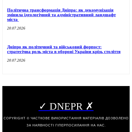
Політична трансформація Дніпра: як декомунізація
змінила ідеологічний та адміністративний ландшафт
міста
20.07.2026
Дніпро як політичний та військовий форпост:
стратегічна роль міста в обороні України крізь століття
20.07.2026
✓ DNEPR ✗
COPYRIGHT © ЧАСТКОВЕ ВИКОРИСТАННЯ МАТЕРІАЛІВ ДОЗВОЛЕНО
ЗА НАЯВНОСТІ ГІПЕРПОСИЛАННЯ НА НАС.