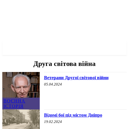
✓ DNEPR ✗
Друга світова війна
Ветерани Другої світової війни
05.04.2024
ВОЄННА
ІСТОРІЯ
Відомі бої під містом Дніпро
19.02.2024