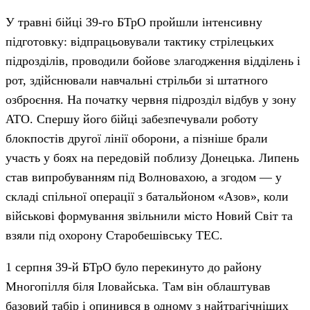
У травні бійці 39-го БТрО пройшли інтенсивну
підготовку: відпрацьовували тактику стрілецьких
підрозділів, проводили бойове злагодження відділень і
рот, здійснювали навчальні стрільби зі штатного
озброєння. На початку червня підрозділ відбув у зону
АТО. Спершу його бійці забезпечували роботу
блокпостів другої лінії оборони, а пізніше брали
участь у боях на передовій поблизу Донецька. Липень
став випробуванням під Волновахою, а згодом — у
складі спільної операції з батальйоном «Азов», коли
військові формування звільнили місто Новий Світ та
взяли під охорону Старобешівську ТЕС.
1 серпня 39-й БТрО було перекинуто до району
Многопілля біля Іловайська. Там він облаштував
базовий табір і опинився в одному з найтрагічніших