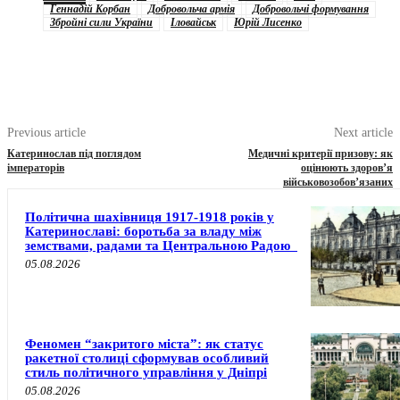
Геннадій Корбан
Добровольча армія
Добровольчі формування
Збройні сили України
Іловайськ
Юрій Лисенко
Previous article
Next article
Катеринослав під поглядом
Медичні критерії призову: як
імператорів
оцінюють здоров’я
військовозобов’язаних
Політична шахівниця 1917-1918 років у
Катеринославі: боротьба за владу між
земствами, радами та Центральною Радою
05.08.2026
Феномен “закритого міста”: як статус
ракетної столиці сформував особливий
стиль політичного управління у Дніпрі
05.08.2026