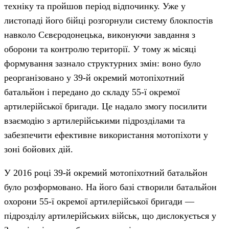
техніку та пройшов період відпочинку. Уже у
листопаді його бійці розгорнули систему блокпостів
навколо Сєвєродонецька, виконуючи завдання з
оборони та контролю території. У тому ж місяці
формування зазнало структурних змін: воно було
реорганізовано у 39-й окремий мотопіхотний
батальйон і передано до складу 55-ї окремої
артилерійської бригади. Це надало змогу посилити
взаємодію з артилерійськими підрозділами та
забезпечити ефективне використання мотопіхоти у
зоні бойових дій.
У 2016 році 39-й окремий мотопіхотний батальйон
було розформовано. На його базі створили батальйон
охорони 55-ї окремої артилерійської бригади —
підрозділу артилерійських військ, що дислокується у