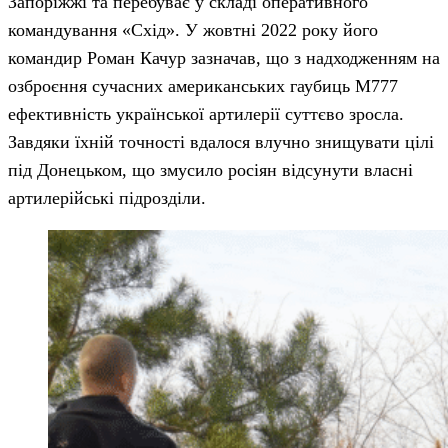
Запоріжжі та перебуває у складі оперативного
командування «Схід». У жовтні 2022 року його
командир Роман Качур зазначав, що з надходженням на
озброєння сучасних американських гаубиць M777
ефективність української артилерії суттєво зросла.
Завдяки їхній точності вдалося влучно знищувати цілі
під Донецьком, що змусило росіян відсунути власні
артилерійські підрозділи.