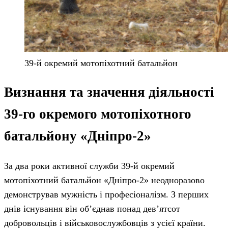
39-й окремий мотопіхотний батальйон
Визнання та значення діяльності
39-го окремого мотопіхотного
батальйону «Дніпро-2»
За два роки активної служби 39-й окремий
мотопіхотний батальйон «Дніпро-2» неодноразово
демонстрував мужність і професіоналізм. З перших
днів існування він об’єднав понад дев’ятсот
добровольців і військовослужбовців з усієї країни.