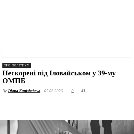
✓ DNEPR ✗
ПРО ПОЛІТИКУ
Нескорені під Іловайськом у 39-му
ОМПБ
By
Diana Kanishcheva
02.03.2026
0
43