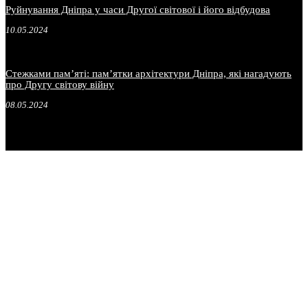
Руйнування Дніпра у часи Другої світової і його відбудова
10.05.2024
Стежками пам’яті: пам’ятки архітектури Дніпра, які нагадують
про Другу світову війну
08.05.2024
.
.
.