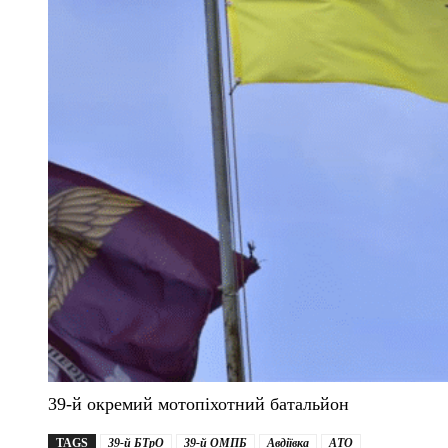
39-й окремий мотопіхотний батальйон
TAGS
39-й БТрО
39-й ОМПБ
Авдіївка
АТО