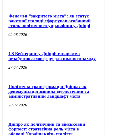
Феномен “закритого міста”: як статус
ракетної столиці сформував особливий
стиль політичного управління у Дніпрі
05.08.2026
LS Кейтеринг у Дніпрі: створюємо
незабутню атмосферу для кожного заходу
27.07.2026
Політична трансформація Дніпра: як
декомунізація змінила ідеологічний та
адміністративний ландшафт міста
20.07.2026
Дніпро як політичний та військовий
форпост: стратегічна роль міста в
обороні України крізь століття