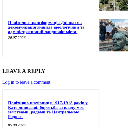
Політична трансформація Дніпра: як
декомунізація змінила ідеологічний та
адміністративний ландшафт міста
20.07.2026
LEAVE A REPLY
Log in to leave a comment
Політична шахівниця 1917-1918 років у
Катеринославі: боротьба за владу між
земствами, радами та Центральною
Радою
05.08.2026