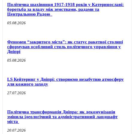
Політична шахівниця 1917-1918 років у Катеринославі:
боротьба за владу між земствами, радами та
Центральною Радою
05.08.2026
Феномен “закритого міста”: як статус ракетної столиці
сформував особливий стиль політичного управління у
Дніпрі
05.08.2026
LS Кейтеринг у Дніпрі: створюємо незабутню атмосферу
для кожного заходу
27.07.2026
Політична трансформація Дніпра: як декомунізація
змінила ідеологічний та адміністративний ландшафт
міста
20.07.2026