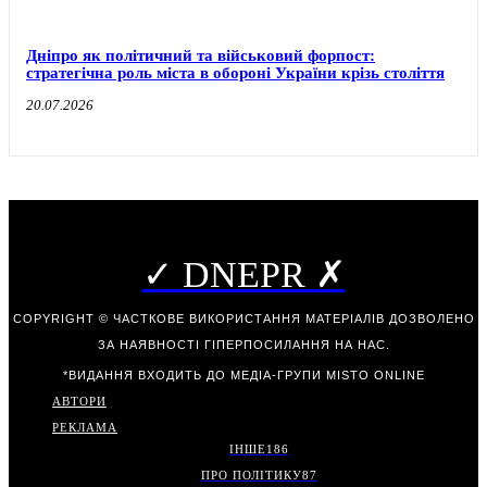
Дніпро як політичний та військовий форпост:
стратегічна роль міста в обороні України крізь століття
20.07.2026
✓ DNEPR ✗
COPYRIGHT © ЧАСТКОВЕ ВИКОРИСТАННЯ МАТЕРІАЛІВ ДОЗВОЛЕНО
ЗА НАЯВНОСТІ ГІПЕРПОСИЛАННЯ НА НАС.
*ВИДАННЯ ВХОДИТЬ ДО МЕДІА-ГРУПИ
MISTO ONLINE
АВТОРИ
РЕКЛАМА
ІНШЕ
186
ПРО ПОЛІТИКУ
87