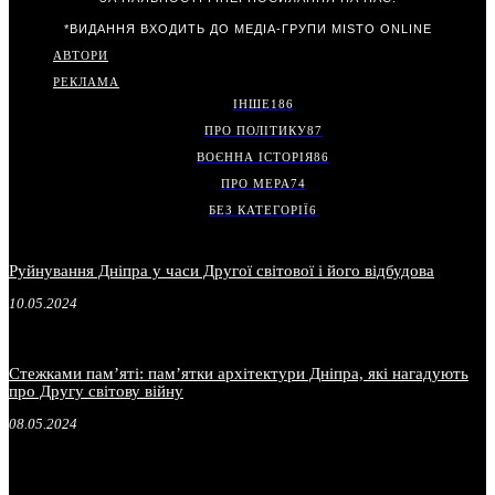
*ВИДАННЯ ВХОДИТЬ ДО МЕДІА-ГРУПИ
MISTO ONLINE
АВТОРИ
РЕКЛАМА
ІНШЕ
186
ПРО ПОЛІТИКУ
87
ВОЄННА ІСТОРІЯ
86
ПРО МЕРА
74
БЕЗ КАТЕГОРІЇ
6
Руйнування Дніпра у часи Другої світової і його відбудова
10.05.2024
Стежками пам’яті: пам’ятки архітектури Дніпра, які нагадують
про Другу світову війну
08.05.2024