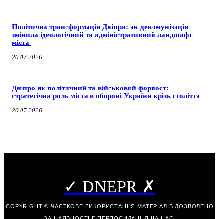
Політична трансформація Дніпра: як декомунізація
змінила ідеологічний та адміністративний ландшафт
міста
20.07.2026
Дніпро як політичний та військовий форпост:
стратегічна роль міста в обороні України крізь століття
20.07.2026
✓ DNEPR ✗
COPYRIGHT © ЧАСТКОВЕ ВИКОРИСТАННЯ МАТЕРІАЛІВ ДОЗВОЛЕНО
ЗА НАЯВНОСТІ ГІПЕРПОСИЛАННЯ НА НАС.