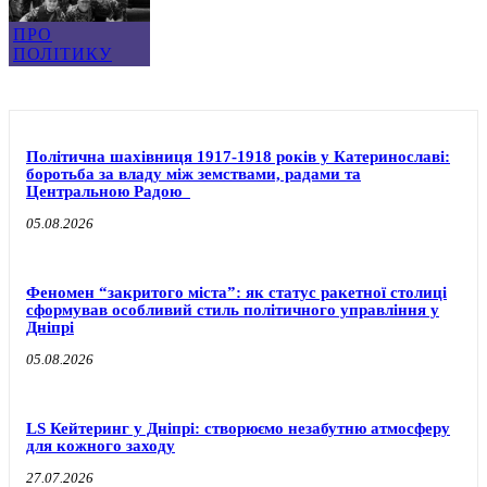
ПРО
ПОЛІТИКУ
Політична шахівниця 1917-1918 років у Катеринославі:
боротьба за владу між земствами, радами та
Центральною Радою
05.08.2026
Феномен “закритого міста”: як статус ракетної столиці
сформував особливий стиль політичного управління у
Дніпрі
05.08.2026
LS Кейтеринг у Дніпрі: створюємо незабутню атмосферу
для кожного заходу
27.07.2026