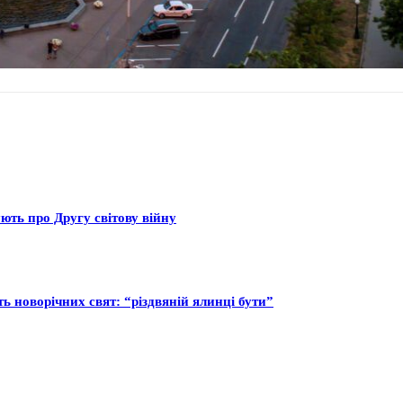
ють про Другу світову війну
ь новорічних свят: “різдвяній ялинці бути”