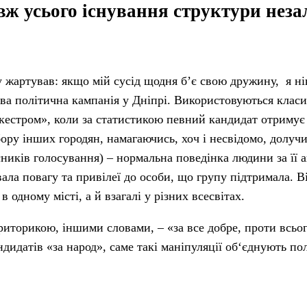
ж усього існування структури нез
 жартував: якщо мій сусід щодня б’є свою дружину, я ні
цева політична кампанія у Дніпрі. Використовуються клас
ркестром», коли за статистикою певний кандидат отримує
ору інших городян, намагаючись, хоч і несвідомо, долуч
сників голосування) – нормальна поведінка людини за її 
ала повагу та привілеї до особи, що групу підтримала. Ві
в одному місті, а й взагалі у різних всесвітах.
риторикою, іншими словами, – «за все добре, проти всьог
ндидатів «за народ», саме такі маніпуляції об‘єднують п