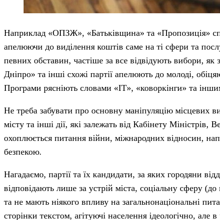
Наприклад «ОПЗЖ», «Батьківщина» та «Пропозиція» спи
апелюючи до виділення коштів саме на ті сфери та послу
певних обставин, частіше за все відвідують вибори, як 
Дніпро» та інші схожі партії апелюють до молоді, обіц
Програми рясніють словами «IT», «коворкінги» та ін
Не треба забувати про основну маніпуляцію місцевих в
місту та інші дії, які залежать від Кабінету Міністрів,
охоплюється питання війни, міжнародних відносин, напр
безпекою.
Нагадаємо, партії та їх кандидати, за яких городяни від
відповідають лише за устрій міста, соціальну сферу (до
та не мають ніякого впливу на загальнонаціональні пита
сторінки текстом, агітуючі населення ідеологічно, але в