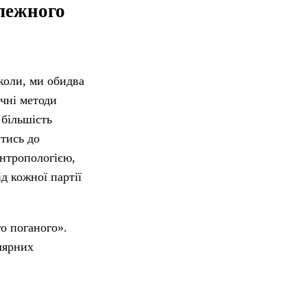
алежного
коли, ми обидва
ичні методи
 більшість
итись до
антропологією,
д кожної партії
о поганого».
олярних