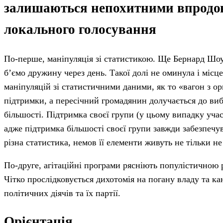
залишаються непохитними впродов
локального голосування
По-перше, маніпуляція зі статистикою. Ще Бернард Шоу
б’ємо дружину через день. Такої долі не оминула і міс
маніпуляцій зі статистичними даними, як то «вагон з о
підтримки, а пересічний громадянин долучається до виб
більшості. Підтримка своєї групи (у цьому випадку уча
адже підтримка більшості своєї групи завжди забезпечув
різна статистика, немов її елементи живуть не тільки не 
По-друге, агітаційні програми рясніють популістичною 
Чітко прослідковується дихотомія на погану владу та ка
політичних діячів та їх партії.
Орієнтація