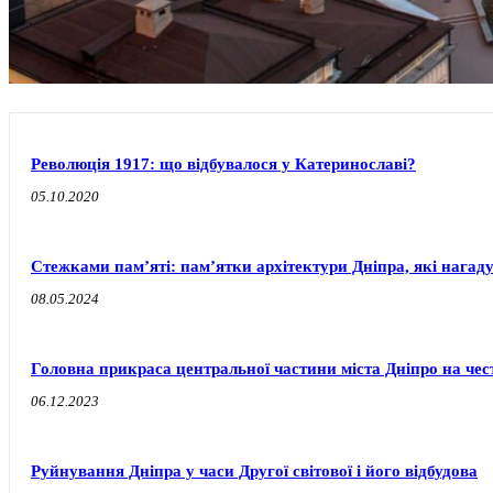
Революція 1917: що відбувалося у Катеринославі?
05.10.2020
Стежками пам’яті: пам’ятки архітектури Дніпра, які нагаду
08.05.2024
Головна прикраса центральної частини міста Дніпро на чест
06.12.2023
Руйнування Дніпра у часи Другої світової і його відбудова