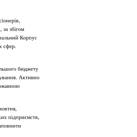
іонерів,
 за збігом
ональний Корпус
х сфер.
ільшого бюджету
ядування. Активно
ержавною
жовтня,
ких підприємств,
наповнити