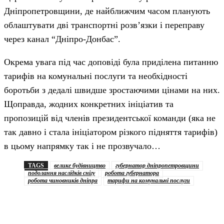
Дніпропетровщини, де найближчим часом планують
облаштувати дві транспортні розв’язки і переправу
через канал “Дніпро-Донбас”.
Окрема увага під час доповіді була приділена питанню
тарифів на комунальні послуги та необхідності
боротьби з дедалі швидше зростаючими цінами на них.
Щоправда, жодних конкретних ініціатив та
пропозицій від членів президентської команди (яка не
так давно і стала ініціатором різкого підняття тарифів)
в цьому напрямку так і не прозвучало…
TAGS
велике будівництво
губернатор дніпропетровщини
подолання наслідків снігу
робота губернатора
робота чиновників дніпра
тарифи на комунальні послуги