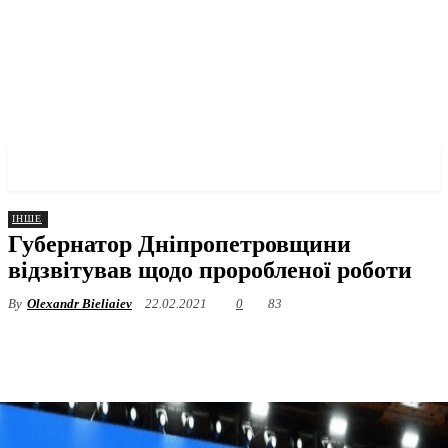
✓ DNEPR ✗
ІНШЕ
Губернатор Дніпропетровщини
відзвітував щодо проробленої роботи
By
Olexandr Bieliaiev
22.02.2021
0
83