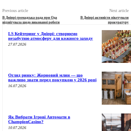
Previous article
Next article
В Дніпрі громадська рада при Ода
В Дніпрі активісти пікетували
відзвітувала щодо виконаної роботи
прокуратуру
LS Кейтеринг у Дніпрі: створюємо
незабутню атмосферу для кожного заходу
27.07.2026
Огляд ринку: Жорновий млин — що
важливо знати перед покупкою у 2026 році
16.07.2026
Як Вибрати Ігрові Автомати в
ChampionCasino?
10.07.2026