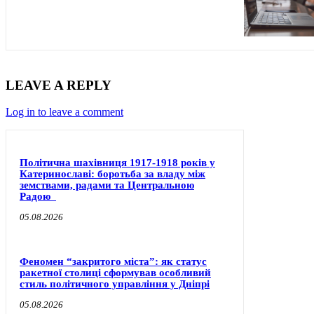
LEAVE A REPLY
Log in to leave a comment
Політична шахівниця 1917-1918 років у
Катеринославі: боротьба за владу між
земствами, радами та Центральною
Радою
05.08.2026
Феномен “закритого міста”: як статус
ракетної столиці сформував особливий
стиль політичного управління у Дніпрі
05.08.2026