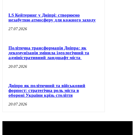
LS Кейтеринг у Дніпрі: створюємо
незабутню атмосферу для кожного заходу
27.07.2026
Політична трансформація Дніпра: як
декомунізація змінила ідеологічний та
адміністративний ландшафт міста
20.07.2026
Дніпро як політичний та військовий
форпост: стратегічна роль міста в
обороні України крізь століття
20.07.2026