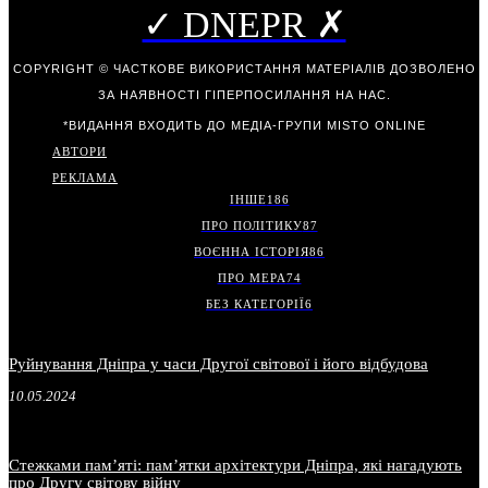
✓ DNEPR ✗
COPYRIGHT © ЧАСТКОВЕ ВИКОРИСТАННЯ МАТЕРІАЛІВ ДОЗВОЛЕНО
ЗА НАЯВНОСТІ ГІПЕРПОСИЛАННЯ НА НАС.
*ВИДАННЯ ВХОДИТЬ ДО МЕДІА-ГРУПИ
MISTO ONLINE
АВТОРИ
РЕКЛАМА
ІНШЕ
186
ПРО ПОЛІТИКУ
87
ВОЄННА ІСТОРІЯ
86
ПРО МЕРА
74
БЕЗ КАТЕГОРІЇ
6
Руйнування Дніпра у часи Другої світової і його відбудова
10.05.2024
Стежками пам’яті: пам’ятки архітектури Дніпра, які нагадують
про Другу світову війну