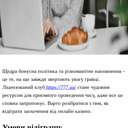
Щедра бонусна політика та різноманітне наповнення –
це те, на що завжди звертають увагу гравці.
Ліцензований клуб
https://777.ua/
стане чудовим
ресурсом для приємного проведення часу, адже все це
сповна запропонує. Варто розібратися з тим, як
відіграти заохочення від онлайн казино.
Умови відіграшу