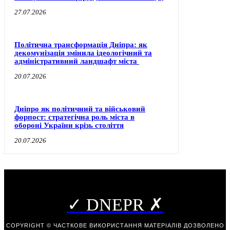
27.07.2026
Політична трансформація Дніпра: як
декомунізація змінила ідеологічний та
адміністративний ландшафт міста
20.07.2026
Дніпро як політичний та військовий
форпост: стратегічна роль міста в
обороні України крізь століття
20.07.2026
✓ DNEPR ✗
COPYRIGHT © ЧАСТКОВЕ ВИКОРИСТАННЯ МАТЕРІАЛІВ ДОЗВОЛЕНО