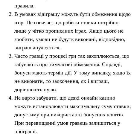
правила.
В умовах відіграшу можуть бути обмеження щодо
ігор. Це означає, що робити ставки потрібно
лише у чітко прописаних іграх. Якщо цього не
зробити, умови не будуть виконані, відповідно,
виграш анулюється.
Часто гравці у процесі гри так захоплюються, що
забувають про тимчасові обмеження. Справді,
бонуси мають термін дії. У тому випадку, якщо їх
не виконати, то заохочення, як і виграш,
дорівнюють нулю.
Не варто забувати, що деякі онлайн казино
можуть встановлювати максимальну суму ставки,
допустиму при використанні бонусних коштів.
При перевищенні умов гравець залишиться у
програші.