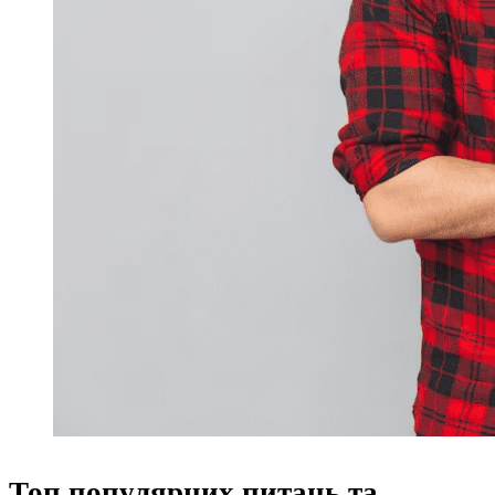
Топ популярних питань та