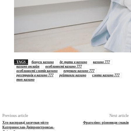
TAGS
бонуси казино
де грати в казино
казино 777
казино онлайн
особливості казино 777
особливості слотів казино
переваги казино 777
реєстрація в казино 777
рейтинги казино
слоти казино 777
топ казино
Previous article
Next article
Хто насправді заснував місто
Фраголіно: різновиди смаків
Катеринослав-Дніпропетровськ-