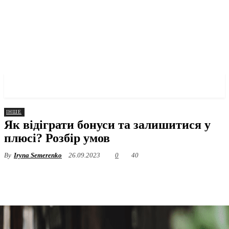
✓ DNEPR ✗
ІНШЕ
Як відіграти бонуси та залишитися у
плюсі? Розбір умов
By
Iryna Semerenko
26.09.2023
0
40