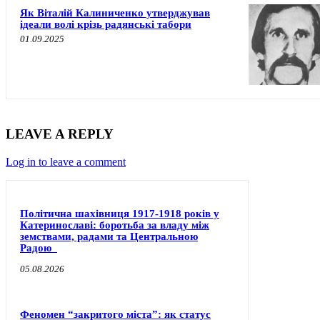
Як Віталій Калиниченко утверджував
ідеали волі крізь радянські табори
01.09.2025
LEAVE A REPLY
Log in to leave a comment
Політична шахівниця 1917-1918 років у
Катеринославі: боротьба за владу між
земствами, радами та Центральною
Радою
05.08.2026
Феномен “закритого міста”: як статус