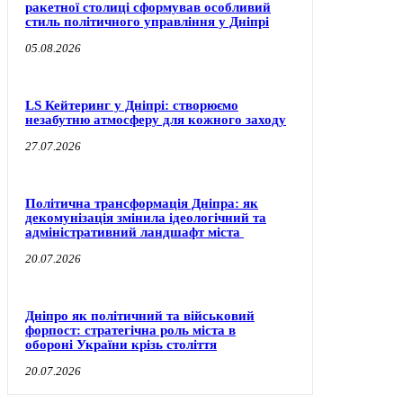
ракетної столиці сформував особливий
стиль політичного управління у Дніпрі
05.08.2026
LS Кейтеринг у Дніпрі: створюємо
незабутню атмосферу для кожного заходу
27.07.2026
Політична трансформація Дніпра: як
декомунізація змінила ідеологічний та
адміністративний ландшафт міста
20.07.2026
Дніпро як політичний та військовий
форпост: стратегічна роль міста в
обороні України крізь століття
20.07.2026