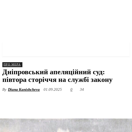
✓ DNEPR ✗
ПРО МЕРА
Дніпровський апеляційний суд:
півтора сторіччя на службі закону
By
Diana Kanishcheva
01.09.2025
0
34