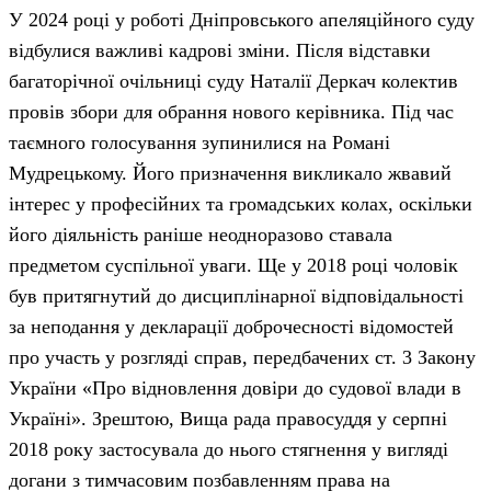
У 2024 році у роботі Дніпровського апеляційного суду
відбулися важливі кадрові зміни. Після відставки
багаторічної очільниці суду Наталії Деркач колектив
провів збори для обрання нового керівника. Під час
таємного голосування зупинилися на Романі
Мудрецькому. Його призначення викликало жвавий
інтерес у професійних та громадських колах, оскільки
його діяльність раніше неодноразово ставала
предметом суспільної уваги. Ще у 2018 році чоловік
був притягнутий до дисциплінарної відповідальності
за неподання у декларації доброчесності відомостей
про участь у розгляді справ, передбачених ст. 3 Закону
України «Про відновлення довіри до судової влади в
Україні». Зрештою, Вища рада правосуддя у серпні
2018 року застосувала до нього стягнення у вигляді
догани з тимчасовим позбавленням права на