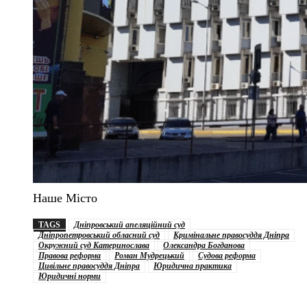
Наше Місто
TAGS
Дніпровський апеляційний суд
Дніпропетровський обласний суд
Кримінальне правосуддя Дніпра
Окружний суд Катеринослава
Олександра Богданова
Правова реформа
Роман Мудрецький
Судова реформа
Цивільне правосуддя Дніпра
Юридична практика
Юридичні норми