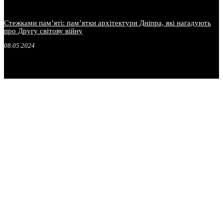
Стежками пам’яті: пам’ятки архітектури Дніпра, які нагадують
про Другу світову війну
08.05.2024
.
.
.