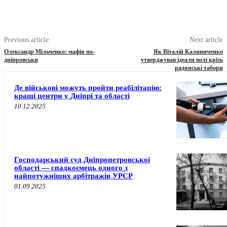
Previous article
Next article
Олександр Мільченко: мафія по-
Як Віталій Калиниченко
дніпровськи
утверджував ідеали волі крізь
радянські табори
Де військові можуть пройти реабілітацію:
кращі центри у Дніпрі та області
10.12.2025
Господарський суд Дніпропетровської
області — спадкоємець одного з
найпотужніших арбітражів УРСР
01.09.2025