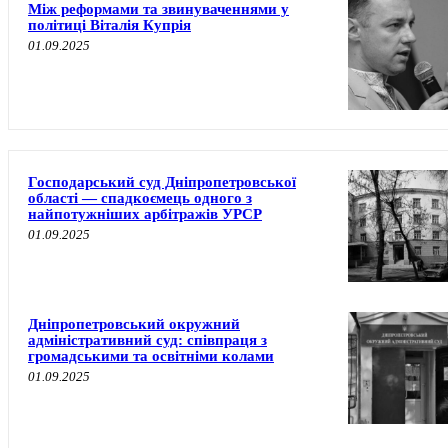
Між реформами та звинуваченнями у
політиці Віталія Купрія
01.09.2025
Господарський суд Дніпропетровської
області — спадкоємець одного з
найпотужніших арбітражів УРСР
01.09.2025
Дніпропетровський окружний
адміністративний суд: співпраця з
громадськими та освітніми колами
01.09.2025