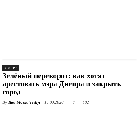
✓ DNEPR ✗
О МЭРЕ
Зелёный переворот: как хотят
арестовать мэра Днепра и закрыть
город
By
Ihor Moskalevskyi
15.09.2020
0
482