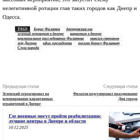
нелегитимной ротации глав таких городов как Днепр и
Одесса.
TAGS
Борис Филатов
днепровская ога
зеленый переворот в днепре
карантин в днепре
криминальное расследование Филатова
максим степанов
мэр Днепра
офис президента
письмо борису Филатову
Слуга народа
Предыдущая статья
Следующая статья
Зеленский отреагировал на
Филатов подсумировал празднование
игнорирование карантинных
Дня города
ограничений в Днепре
Где военные могут пройти реабилитацию:
лучшие центры в Днепре и области
10.12.2025