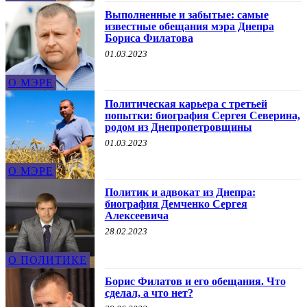
Выполненные и забытые: самые
известные обещания мэра Днепра
Бориса Филатова
01.03.2023
О МЭРЕ
Политическая карьера с третьей
попытки: биография Сергея Северина,
родом из Днепропетровщины
01.03.2023
О МЭРЕ
Политик и адвокат из Днепра:
биография Демченко Сергея
Алексеевича
28.02.2023
О ПОЛИТИКЕ
Борис Филатов и его обещания. Что
сделал, а что нет?