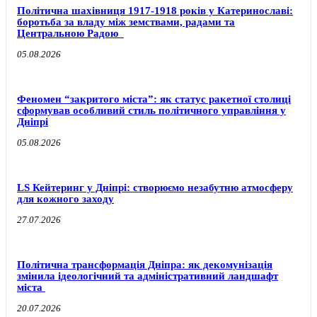
Політична шахівниця 1917-1918 років у Катеринославі:
боротьба за владу між земствами, радами та
Центральною Радою
05.08.2026
Феномен “закритого міста”: як статус ракетної столиці
сформував особливий стиль політичного управління у
Дніпрі
05.08.2026
LS Кейтеринг у Дніпрі: створюємо незабутню атмосферу
для кожного заходу
27.07.2026
Політична трансформація Дніпра: як декомунізація
змінила ідеологічний та адміністративний ландшафт
міста
20.07.2026