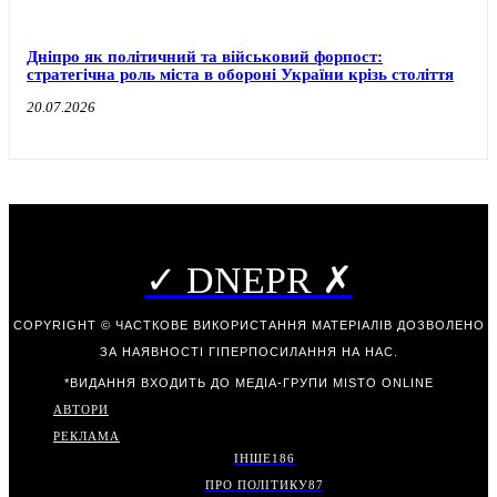
Дніпро як політичний та військовий форпост:
стратегічна роль міста в обороні України крізь століття
20.07.2026
✓ DNEPR ✗
COPYRIGHT © ЧАСТКОВЕ ВИКОРИСТАННЯ МАТЕРІАЛІВ ДОЗВОЛЕНО
ЗА НАЯВНОСТІ ГІПЕРПОСИЛАННЯ НА НАС.
*ВИДАННЯ ВХОДИТЬ ДО МЕДІА-ГРУПИ
MISTO ONLINE
АВТОРИ
РЕКЛАМА
ІНШЕ
186
ПРО ПОЛІТИКУ
87