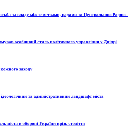
ротьба за владу між земствами, радами та Центральною Радою
ормував особливий стиль політичного управління у Дніпрі
 кожного заходу
 ідеологічний та адміністративний ландшафт міста
ль міста в обороні України крізь століття