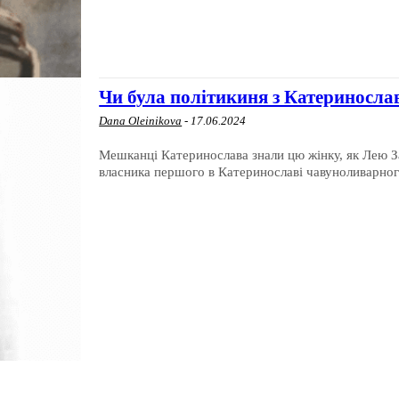
Чи була політикиня з Катериносл
Dana Oleinikova
-
17.06.2024
Мешканці Катеринослава знали цю жінку, як Лею З
власника першого в Катеринославі чавуноливарног