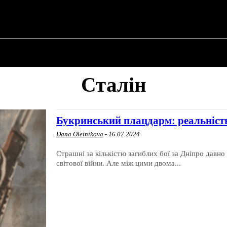
ПРО ПОЛІТИКУ
ПРО МЕРА
ВОЄННА ІСТО
Сталін
Букринський плацдарм: реальність
Dana Oleinikova
-
16.07.2024
Страшні за кількістю загиблих бої за Дніпро давно 
світової війни. Але між цими двома...