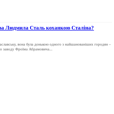
ава Людмила Сталь коханкою Сталіна?
аславську, вона була донькою одного з найшанованіших городян –
о заводу Фроїма Абрамовича...