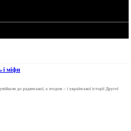
РІЯ
СТАТТІ
 і міфи
увійшли до радянської, а згодом – і української історії Другої