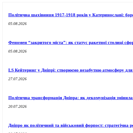
Політична шахівниця 1917-1918 років у Катеринославі: бо
05.08.2026
Феномен “закритого міста”: як статус ракетної столиці сф
05.08.2026
LS Кейтеринг у Дніпрі: створюємо незабутню атмосферу для
27.07.2026
Політична трансформація Дніпра: як декомунізація змінила
20.07.2026
Дніпро як політичний та військовий форпост: стратегічна ро