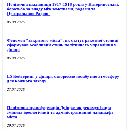
Політична шахівниця 1917-1918 років у Катеринославі:
боротьба за владу між земствами, радами та
Центральною Радою
05.08.2026
Феномен “закритого міста”: як статус ракетної столиці
сформував особливий стиль політичного управління у
Дніпрі
05.08.2026
LS Кейтеринг у Дніпрі: створюємо незабутню атмосферу
для кожного заходу
27.07.2026
Політична трансформація Дніпра: як декомунізація
змінила ідеологічний та адміністративний ландшафт
міста
20.07.2026