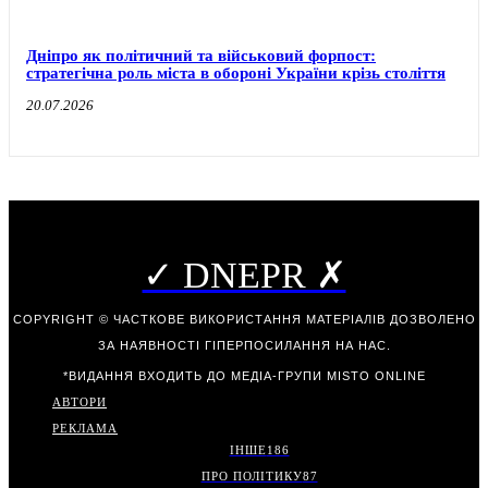
Дніпро як політичний та військовий форпост:
стратегічна роль міста в обороні України крізь століття
20.07.2026
✓ DNEPR ✗
COPYRIGHT © ЧАСТКОВЕ ВИКОРИСТАННЯ МАТЕРІАЛІВ ДОЗВОЛЕНО
ЗА НАЯВНОСТІ ГІПЕРПОСИЛАННЯ НА НАС.
*ВИДАННЯ ВХОДИТЬ ДО МЕДІА-ГРУПИ
MISTO ONLINE
АВТОРИ
РЕКЛАМА
ІНШЕ
186
ПРО ПОЛІТИКУ
87