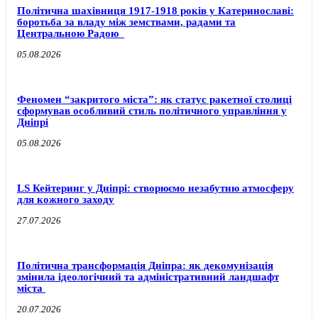
Політична шахівниця 1917-1918 років у Катеринославі:
боротьба за владу між земствами, радами та
Центральною Радою
05.08.2026
Феномен “закритого міста”: як статус ракетної столиці
сформував особливий стиль політичного управління у
Дніпрі
05.08.2026
LS Кейтеринг у Дніпрі: створюємо незабутню атмосферу
для кожного заходу
27.07.2026
Політична трансформація Дніпра: як декомунізація
змінила ідеологічний та адміністративний ландшафт
міста
20.07.2026