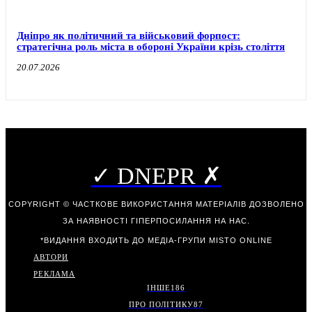
Дніпро як політичний та військовий форпост:
стратегічна роль міста в обороні України крізь століття
20.07.2026
✓ DNEPR ✗
COPYRIGHT © ЧАСТКОВЕ ВИКОРИСТАННЯ МАТЕРІАЛІВ ДОЗВОЛЕНО
ЗА НАЯВНОСТІ ГІПЕРПОСИЛАННЯ НА НАС.
*ВИДАННЯ ВХОДИТЬ ДО МЕДІА-ГРУПИ
MISTO ONLINE
АВТОРИ
РЕКЛАМА
ІНШЕ
186
ПРО ПОЛІТИКУ
87