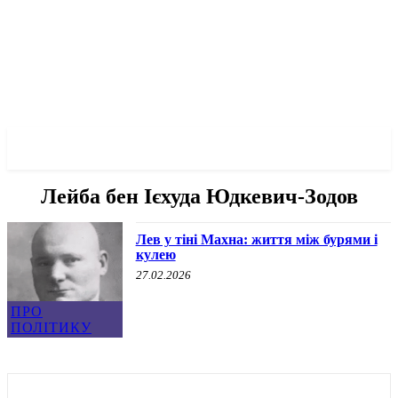
✓ DNEPR ✗
Лейба бен Ієхуда Юдкевич-Зодов
Лев у тіні Махна: життя між бурями і
кулею
27.02.2026
ПРО
ПОЛІТИКУ