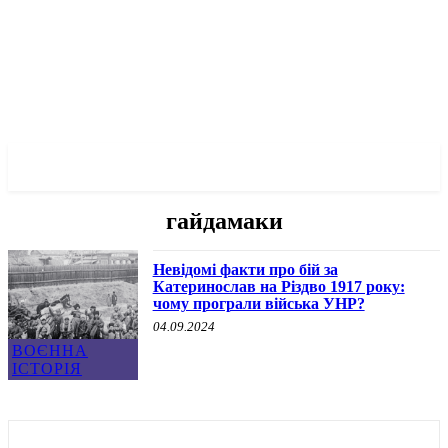
✓ DNEPR ✗
гайдамаки
Невідомі факти про бій за
Катеринослав на Різдво 1917 року:
чому програли війська УНР?
04.09.2024
ВОЄННА
ІСТОРІЯ