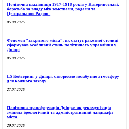
Політична шахівниця 1917-1918 років у Катеринославі:
боротьба за владу між земствами, радами та
Центральною Радою
05.08.2026
Феномен “закритого міста”: як статус ракетної столиці
сформував особливий стиль політичного управління у
Дніпрі
05.08.2026
LS Кейтеринг у Дніпрі: створюємо незабутню атмосферу
для кожного заходу
27.07.2026
Політична трансформація Дніпра: як декомунізація
змінила ідеологічний та адміністративний ландшафт
міста
20.07.2026