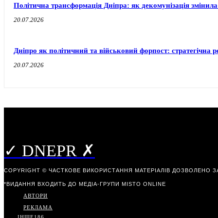
Політична трансформація Дніпра: як декомунізація змінила
20.07.2026
Дніпро як політичний та військовий форпост: стратегічна ро
20.07.2026
✓ DNEPR ✗
COPYRIGHT © ЧАСТКОВЕ ВИКОРИСТАННЯ МАТЕРІАЛІВ ДОЗВОЛЕНО З
*ВИДАННЯ ВХОДИТЬ ДО МЕДІА-ГРУПИ
MISTO ONLINE
АВТОРИ
РЕКЛАМА
ІНШЕ
186