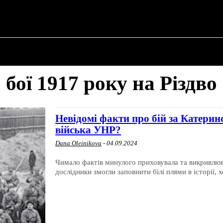
ПРО ПОЛІТИКУ
ПРО МЕРА
ВОЄННА ІСТО
бої 1917 року на Різдво
Невідомі факти про бій за Катерин
війська УНР?
Dana Oleinikova
-
04.09.2024
Чимало фактів минулого приховувала та викривлюва
дослідники змогли заповнити білі плями в історії, х