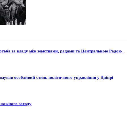
ротьба за владу між земствами, радами та Центральною Радою
ормував особливий стиль політичного управління у Дніпрі
 кожного заходу