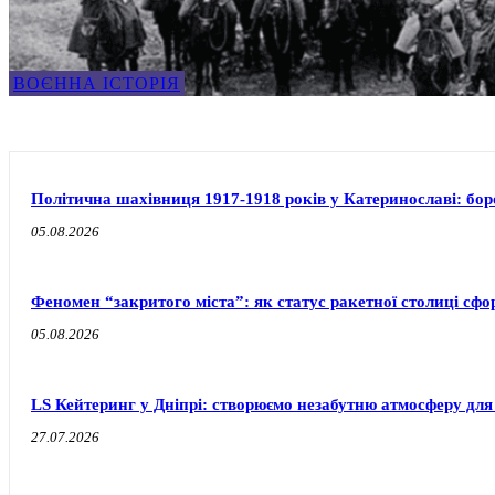
ВОЄННА ІСТОРІЯ
Політична шахівниця 1917-1918 років у Катеринославі: бо
05.08.2026
Феномен “закритого міста”: як статус ракетної столиці сф
05.08.2026
LS Кейтеринг у Дніпрі: створюємо незабутню атмосферу для
27.07.2026