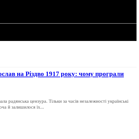
РІЯ
СТАТТІ
ослав на Різдво 1917 року: чому програли
ла радянська цензура. Тільки за часів незалежності українські
оча й залишилося їх...