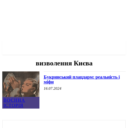
✓ DNEPR ✗
визволення Києва
Букринський плацдарм: реальність і
міфи
16.07.2024
ВОЄННА
ІСТОРІЯ