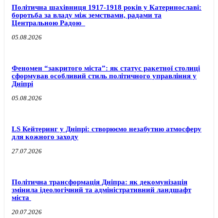
Політична шахівниця 1917-1918 років у Катеринославі:
боротьба за владу між земствами, радами та
Центральною Радою
05.08.2026
Феномен “закритого міста”: як статус ракетної столиці
сформував особливий стиль політичного управління у
Дніпрі
05.08.2026
LS Кейтеринг у Дніпрі: створюємо незабутню атмосферу
для кожного заходу
27.07.2026
Політична трансформація Дніпра: як декомунізація
змінила ідеологічний та адміністративний ландшафт
міста
20.07.2026