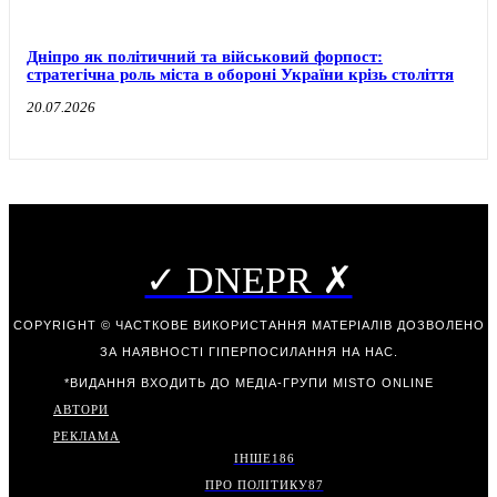
Дніпро як політичний та військовий форпост:
стратегічна роль міста в обороні України крізь століття
20.07.2026
✓ DNEPR ✗
COPYRIGHT © ЧАСТКОВЕ ВИКОРИСТАННЯ МАТЕРІАЛІВ ДОЗВОЛЕНО
ЗА НАЯВНОСТІ ГІПЕРПОСИЛАННЯ НА НАС.
*ВИДАННЯ ВХОДИТЬ ДО МЕДІА-ГРУПИ
MISTO ONLINE
АВТОРИ
РЕКЛАМА
ІНШЕ
186
ПРО ПОЛІТИКУ
87