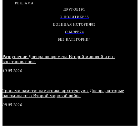
РЕКЛАМА
ДРУГОЕ
191
О ПОЛИТИКЕ
85
ВОЕННАЯ ИСТОРИЯ
83
О МЭРЕ
74
БЕЗ КАТЕГОРИИ
4
Разрушение Днепра во времена Второй мировой и его
восстановление
10.05.2024
Тропами памяти: памятники архитектуры Днепра, которые
напоминают о Второй мировой войне
08.05.2024
.
.
.