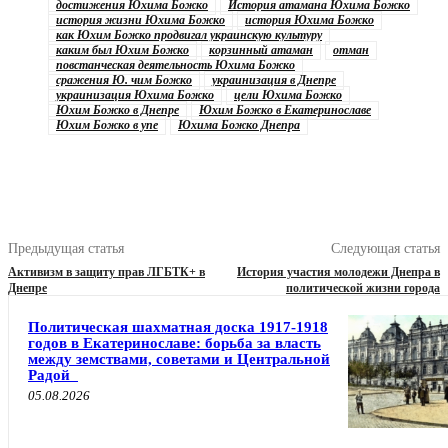
достижения Юхима Божко
История атамана Юхима Божко
история жизни Юхима Божко
история Юхима Божко
как Юхим Божко продвигал украинскую культуру
каким был Юхим Божко
корзинный атаман
отман
повстанческая деятельность Юхима Божко
сражения Ю. чим Божко
украинизация в Днепре
украинизация Юхима Божко
цели Юхима Божко
Юхим Божко в Днепре
Юхим Божко в Екатеринославе
Юхим Божко в упе
Юхима Божко Днепра
Предыдущая статья
Следующая статья
Активизм в защиту прав ЛГБТК+ в
История участия молодежи Днепра в
Днепре
политической жизни города
Политическая шахматная доска 1917-1918
годов в Екатеринославе: борьба за власть
между земствами, советами и Центральной
Радой
05.08.2026