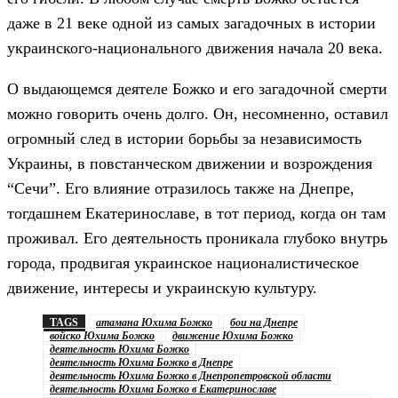
даже в 21 веке одной из самых загадочных в истории
украинского-национального движения начала 20 века.
О выдающемся деятеле Божко и его загадочной смерти
можно говорить очень долго. Он, несомненно, оставил
огромный след в истории борьбы за независимость
Украины, в повстанческом движении и возрождения
“Сечи”. Его влияние отразилось также на Днепре,
тогдашнем Екатеринославе, в тот период, когда он там
проживал. Его деятельность проникала глубоко внутрь
города, продвигая украинское националистическое
движение, интересы и украинскую культуру.
TAGS
атамана Юхима Божко
бои на Днепре
войско Юхима Божко
движение Юхима Божко
деятельность Юхима Божко
деятельность Юхима Божко в Днепре
деятельность Юхима Божко в Днепропетровской области
деятельность Юхима Божко в Екатеринославе