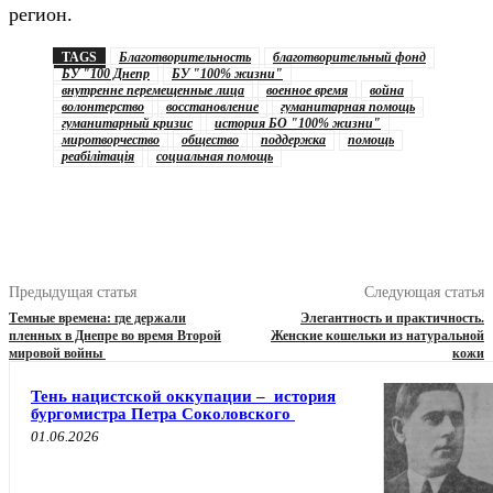
регион.
TAGS
Благотворительность
благотворительный фонд
БУ "100 Днепр
БУ "100% жизни"
внутренне перемещенные лица
военное время
война
волонтерство
восстановление
гуманитарная помощь
гуманитарный кризис
история БО "100% жизни"
миротворчество
общество
поддержка
помощь
реабілітація
социальная помощь
Предыдущая статья
Следующая статья
Темные времена: где держали
Элегантность и практичность.
пленных в Днепре во время Второй
Женские кошельки из натуральной
мировой войны
кожи
Тень нацистской оккупации – история
бургомистра Петра Соколовского
01.06.2026