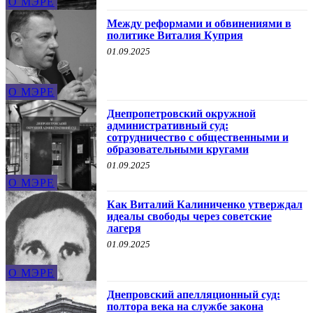
О МЭРЕ
Между реформами и обвинениями в
политике Виталия Куприя
01.09.2025
О МЭРЕ
Днепропетровский окружной
административный суд:
сотрудничество с общественными и
образовательными кругами
01.09.2025
О МЭРЕ
Как Виталий Калиниченко утверждал
идеалы свободы через советские
лагеря
01.09.2025
О МЭРЕ
Днепровский апелляционный суд:
полтора века на службе закона