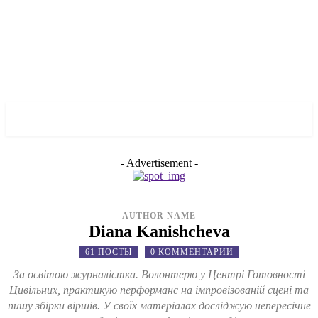
✓ DNEPR ✗
- Advertisement -
AUTHOR NAME
Diana Kanishcheva
61 ПОСТЫ
0 КОММЕНТАРИИ
За освітою журналістка. Волонтерю у Центрі Готовності
Цивільних, практикую перформанс на імпровізованій сцені та
пишу збірки віршів. У своїх матеріалах досліджую непересічне