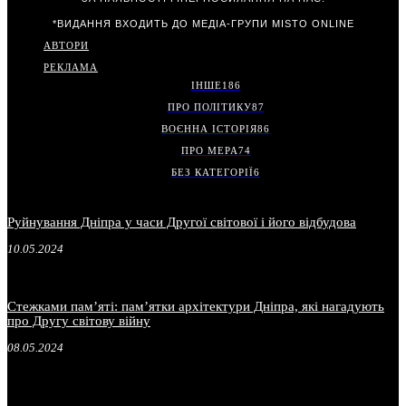
*ВИДАННЯ ВХОДИТЬ ДО МЕДІА-ГРУПИ
MISTO ONLINE
АВТОРИ
РЕКЛАМА
ІНШЕ
186
ПРО ПОЛІТИКУ
87
ВОЄННА ІСТОРІЯ
86
ПРО МЕРА
74
БЕЗ КАТЕГОРІЇ
6
Руйнування Дніпра у часи Другої світової і його відбудова
10.05.2024
Стежками пам’яті: пам’ятки архітектури Дніпра, які нагадують
про Другу світову війну
08.05.2024