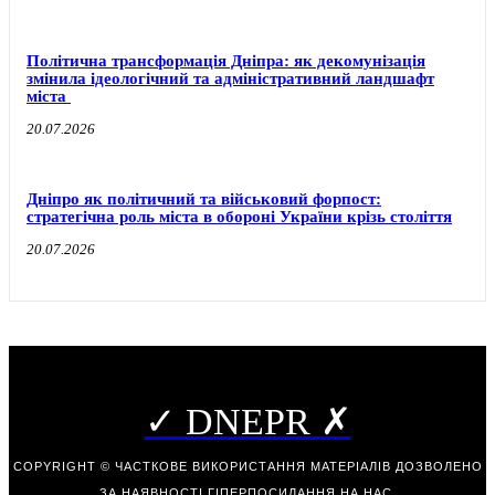
Політична трансформація Дніпра: як декомунізація
змінила ідеологічний та адміністративний ландшафт
міста
20.07.2026
Дніпро як політичний та військовий форпост:
стратегічна роль міста в обороні України крізь століття
20.07.2026
✓ DNEPR ✗
COPYRIGHT © ЧАСТКОВЕ ВИКОРИСТАННЯ МАТЕРІАЛІВ ДОЗВОЛЕНО
ЗА НАЯВНОСТІ ГІПЕРПОСИЛАННЯ НА НАС.