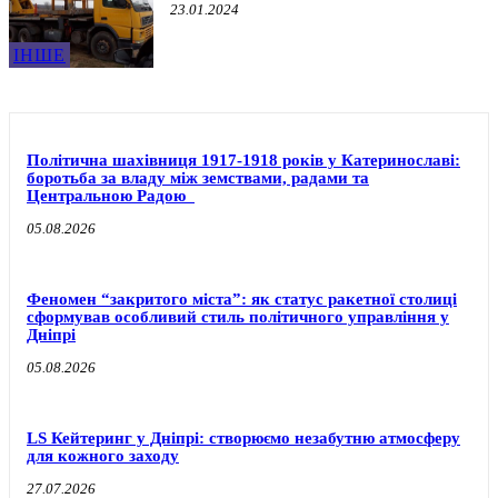
23.01.2024
ІНШЕ
Політична шахівниця 1917-1918 років у Катеринославі:
боротьба за владу між земствами, радами та
Центральною Радою
05.08.2026
Феномен “закритого міста”: як статус ракетної столиці
сформував особливий стиль політичного управління у
Дніпрі
05.08.2026
LS Кейтеринг у Дніпрі: створюємо незабутню атмосферу
для кожного заходу
27.07.2026