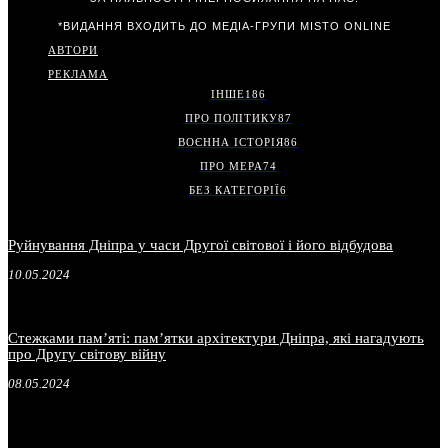
*ВИДАННЯ ВХОДИТЬ ДО МЕДІА-ГРУПИ
MISTO ONLINE
АВТОРИ
РЕКЛАМА
ІНШЕ
186
ПРО ПОЛІТИКУ
87
ВОЄННА ІСТОРІЯ
86
ПРО МЕРА
74
БЕЗ КАТЕГОРІЇ
6
Руйнування Дніпра у часи Другої світової і його відбудова
10.05.2024
Стежками пам’яті: пам’ятки архітектури Дніпра, які нагадують
про Другу світову війну
08.05.2024