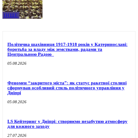
ІНШЕ
Політична шахівниця 1917-1918 років у Катеринославі:
боротьба за владу між земствами, радами та
Центральною Радою
05.08.2026
Феномен “закритого міста”: як статус ракетної столиці
сформував особливий стиль політичного управління у
Дніпрі
05.08.2026
LS Кейтеринг у Дніпрі: створюємо незабутню атмосферу
для кожного заходу
27.07.2026