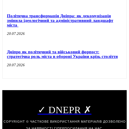
Політична трансформація Дніпра: як декомунізація
змінила ідеологічний та адміністративний ландшафт
міста
20.07.2026
Дніпро як політичний та військовий форпост:
стратегічна роль міста в обороні України крізь століття
20.07.2026
✓ DNEPR ✗
COPYRIGHT © ЧАСТКОВЕ ВИКОРИСТАННЯ МАТЕРІАЛІВ ДОЗВОЛЕНО
ЗА НАЯВНОСТІ ГІПЕРПОСИЛАННЯ НА НАС.