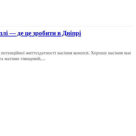
лі — де це зробити в Дніпрі
потенційної життєздатності насіння коноплі. Хороше насіння має
та матиме глянцевий,...