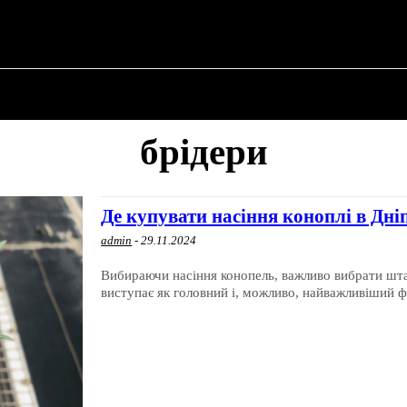
ПРО ПОЛІТИКУ
ПРО МЕРА
ВОЄННА ІСТО
брідери
Де купувати насіння коноплі в Дні
admin
-
29.11.2024
Вибираючи насіння конопель, важливо вибрати шт
виступає як головний і, можливо, найважливіший фа