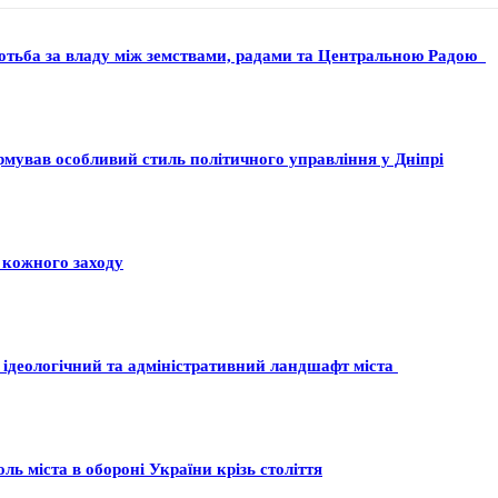
ротьба за владу між земствами, радами та Центральною Радою
ормував особливий стиль політичного управління у Дніпрі
 кожного заходу
 ідеологічний та адміністративний ландшафт міста
ль міста в обороні України крізь століття