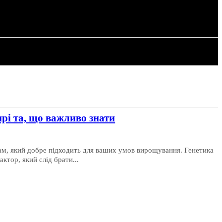
РІЯ
СТАТТІ
прі та, що важливо знати
ам, який добре підходить для ваших умов вирощування. Генетика
ктор, який слід брати...