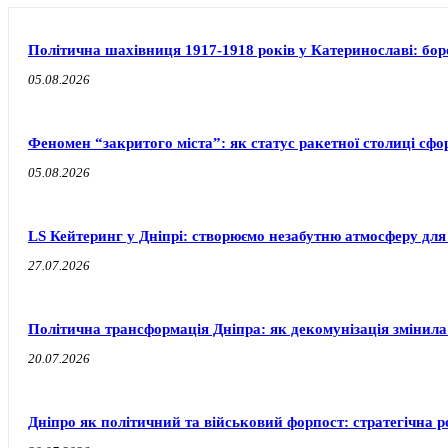
Політична шахівниця 1917-1918 років у Катеринославі: бо
05.08.2026
Феномен “закритого міста”: як статус ракетної столиці сф
05.08.2026
LS Кейтеринг у Дніпрі: створюємо незабутню атмосферу для
27.07.2026
Політична трансформація Дніпра: як декомунізація змінила
20.07.2026
Дніпро як політичний та військовий форпост: стратегічна ро