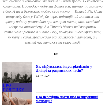
знайомство з неймовірними людьми. Окрім цього, я - контент-
креаторка. Проводжу мобільні фотосесії, знімаю та монтую
відео. А ще я безмежно люблю своє місто — Кривий Ріг. Саме
тому веду блог у TikTok, де через анімаційний монтаж та
цікаву подачу розповідаю про історію міста, його особливі
місця та атмосферу. А в Threads ділюся неймовірними
світлинами рідного Кривого Рогу, показуючи його красу так,
як бачу її сама. Досліждую рід, займаюсь пілатесом, а у
вільний час катаюсь на велосипеді.
Як відбувалась індустріалізація у
Дніпрі за радянських часів?
15.07.2023
ПРО
ПОЛІТИКУ
Що необхідно знати про безпружинні
матраци?