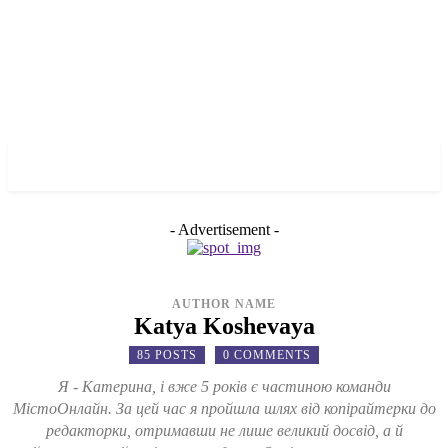
✓ DNEPR ✗
- Advertisement -
AUTHOR NAME
Katya Koshevaya
85 POSTS
0 COMMENTS
Я - Катерина, і вже 5 років є частиною команди
МістоОнлайн. За цей час я пройшла шлях від копірайтерки до
редакторки, отримавши не лише великий досвід, а й