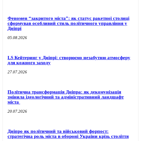
Феномен “закритого міста”: як статус ракетної столиці
сформував особливий стиль політичного управління у
Дніпрі
05.08.2026
LS Кейтеринг у Дніпрі: створюємо незабутню атмосферу
для кожного заходу
27.07.2026
Політична трансформація Дніпра: як декомунізація
змінила ідеологічний та адміністративний ландшафт
міста
20.07.2026
Дніпро як політичний та військовий форпост:
стратегічна роль міста в обороні України крізь століття