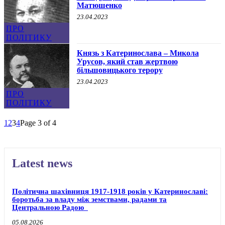
Матюшенко
23.04.2023
ПРО
ПОЛІТИКУ
Князь з Катеринослава – Микола
Урусов, який став жертвою
більшовицького терору
23.04.2023
ПРО
ПОЛІТИКУ
1
2
3
4
Page 3 of 4
Latest news
Політична шахівниця 1917-1918 років у Катеринославі:
боротьба за владу між земствами, радами та
Центральною Радою
05.08.2026