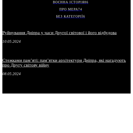
ВОЄННА ІСТОРІЯ
86
ПРО МЕРА
74
БЕЗ КАТЕГОРІЇ
6
Руйнування Дніпра у часи Другої світової і його відбудова
10.05.2024
Стежками пам’яті: пам’ятки архітектури Дніпра, які нагадують
про Другу світову війну
08.05.2024
.
.
.