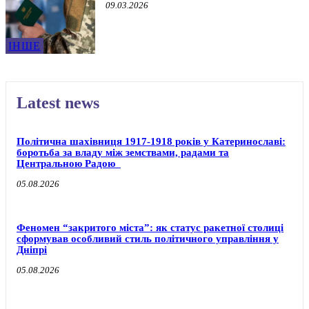
09.03.2026
ІНШЕ
Latest news
Політична шахівниця 1917-1918 років у Катеринославі:
боротьба за владу між земствами, радами та
Центральною Радою
05.08.2026
Феномен “закритого міста”: як статус ракетної столиці
сформував особливий стиль політичного управління у
Дніпрі
05.08.2026