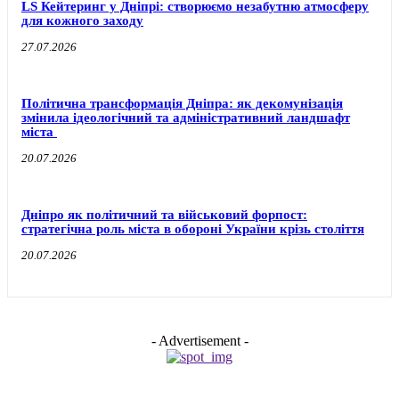
LS Кейтеринг у Дніпрі: створюємо незабутню атмосферу
для кожного заходу
27.07.2026
Політична трансформація Дніпра: як декомунізація
змінила ідеологічний та адміністративний ландшафт
міста
20.07.2026
Дніпро як політичний та військовий форпост:
стратегічна роль міста в обороні України крізь століття
20.07.2026
- Advertisement -