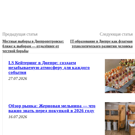
Предыдущая статья
Следующая статья
Местные выборы в Днепропетровске:
IT-образование в Днепре как флагман
ближе к выборам — отдалённее от
технологического развития человека
честной борьбы
LS Кейтеринг в Днепре: создаем
незабываемую атмосферу для каждого
события
27.07.2026
Обзор рынка: Жерновая мельница — что
важно знать перед покупкой в 2026 году
16.07.2026