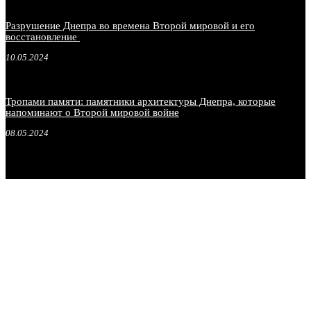
Разрушение Днепра во времена Второй мировой и его
восстановление
10.05.2024
Тропами памяти: памятники архитектуры Днепра, которые
напоминают о Второй мировой войне
08.05.2024
.
.
.