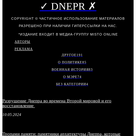
✓ DNEPR ✗
COPYRIGHT © ЧАСТИЧНОЕ ИСПОЛЬЗОВАНИЕ МАТЕРИАЛОВ
РАЗРЕШЕНО ПРИ НАЛИЧИИ ГИПЕРССЫЛКИ НА НАС.
*ИЗДАНИЕ ВХОДИТ В МЕДИА-ГРУППУ
MISTO ONLINE
АВТОРЫ
РЕКЛАМА
ДРУГОЕ
191
О ПОЛИТИКЕ
85
ВОЕННАЯ ИСТОРИЯ
83
О МЭРЕ
74
БЕЗ КАТЕГОРИИ
4
Разрушение Днепра во времена Второй мировой и его
восстановление
10.05.2024
Тропами памяти: памятники архитектуры Днепра, которые