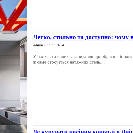
Легко, стильно та доступно: чому 
admin
-
12.12.2024
У нас часто виникає запитання що обрати – інновац
ж саме стосується натяжних стель,...
Де купувати насіння коноплі в Дні