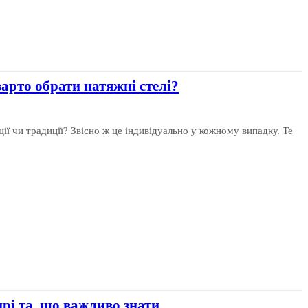
варто обрати натяжні стелі?
ії чи традиції? Звісно ж це індивідуально у кожному випадку. Те
прі та, що важливо знати