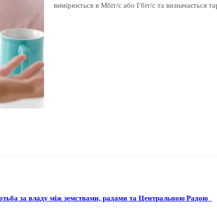
вимірюється в Мбіт/с або Гбіт/с та визначається т
ротьба за владу між земствами, радами та Центральною Радою