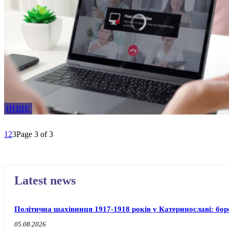
ІНШЕ
1
2
3
Page 3 of 3
Latest news
Політична шахівниця 1917-1918 років у Катеринославі: бо
05.08.2026