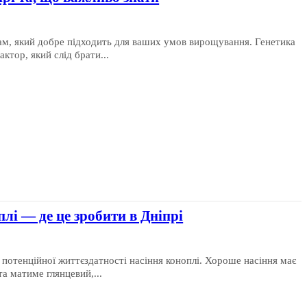
ам, який добре підходить для ваших умов вирощування. Генетика
ктор, який слід брати...
лі — де це зробити в Дніпрі
потенційної життєздатності насіння коноплі. Хороше насіння має
та матиме глянцевий,...