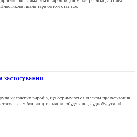
дприємці, які займаються виробництвом або реалізацією пива,
Пластикова пивна тара оптом стає все...
а застосування
истовується у будівництві, машинобудуванні, суднобудуванні,...