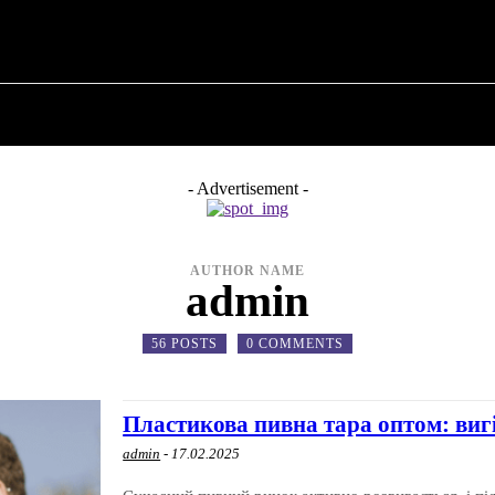
ПРО ПОЛІТИКУ
ПРО МЕРА
ВОЄННА ІСТО
- Advertisement -
AUTHOR NAME
admin
56 POSTS
0 COMMENTS
Пластикова пивна тара оптом: вигі
admin
-
17.02.2025