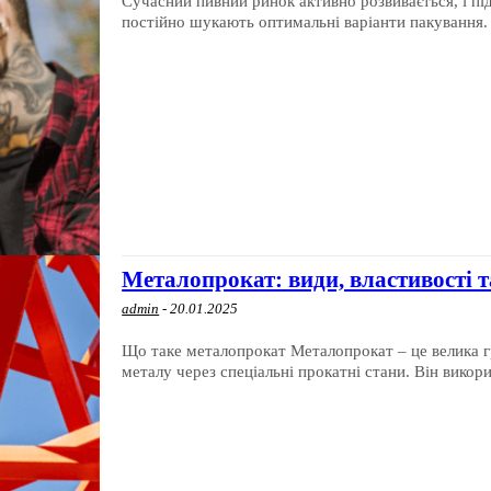
Сучасний пивний ринок активно розвивається, і пі
постійно шукають оптимальні варіанти пакування. 
Металопрокат: види, властивості т
admin
-
20.01.2025
Що таке металопрокат Металопрокат – це велика група металевих виробів, що отримуються шляхом прокатування
металу через спеціальні прокатні стани. Він викор