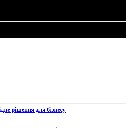
РІЯ
СТАТТІ
дне рішення для бізнесу