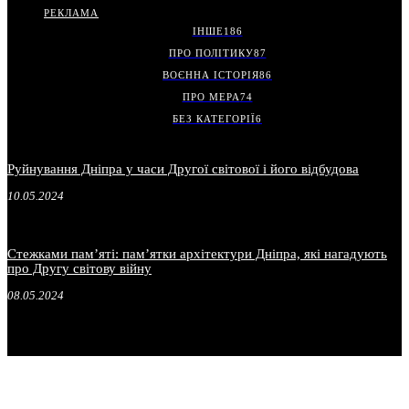
РЕКЛАМА
ІНШЕ
186
ПРО ПОЛІТИКУ
87
ВОЄННА ІСТОРІЯ
86
ПРО МЕРА
74
БЕЗ КАТЕГОРІЇ
6
Руйнування Дніпра у часи Другої світової і його відбудова
10.05.2024
Стежками пам’яті: пам’ятки архітектури Дніпра, які нагадують
про Другу світову війну
08.05.2024
.
.
.