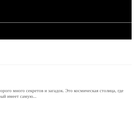
ИЯ
СТАТЬИ
о
рого много секретов и загадок. Это космическая столица, где
рый имеет самую...