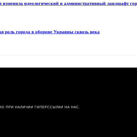
я изменила идеологический и административный ландшафт го
я роль города в обороне Украины сквозь века
О ПРИ НАЛИЧИИ ГИПЕРССЫЛКИ НА НАС.