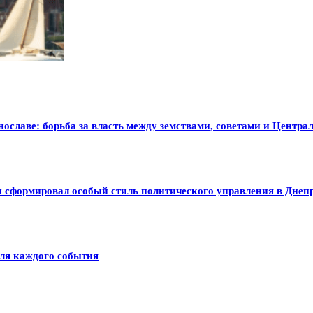
нославе: борьба за власть между земствами, советами и Центр
ы сформировал особый стиль политического управления в Днеп
для каждого события