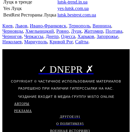
Луцк в тренде
lutsk-trend.in.ua
Yes Луцк
yes-lutsk.com.ua
BestRest Рестораны Луцка
lutsk.bestrest.com.ua
Киев
,
Львов
,
Ивано-Франковск
,
Тернополь
,
Винница
,
Черновцы
,
Хмельницкий
,
Ровно
,
Луцк
,
Житомир
,
Полтава
,
Чернигов
,
Черкассы
,
Днепр
,
Одесса
,
Харьков
,
Запорожье
,
Николаев
,
Мариуполь
,
Кривой Рог
,
Сайты
.
✓ DNEPR ✗
COPYRIGHT © ЧАСТИЧНОЕ ИСПОЛЬЗОВАНИЕ МАТЕРИАЛОВ
РАЗРЕШЕНО ПРИ НАЛИЧИИ ГИПЕРССЫЛКИ НА НАС.
*ИЗДАНИЕ ВХОДИТ В МЕДИА-ГРУППУ
MISTO ONLINE
АВТОРЫ
РЕКЛАМА
ДРУГОЕ
191
О ПОЛИТИКЕ
85
ВОЕННАЯ ИСТОРИЯ
83