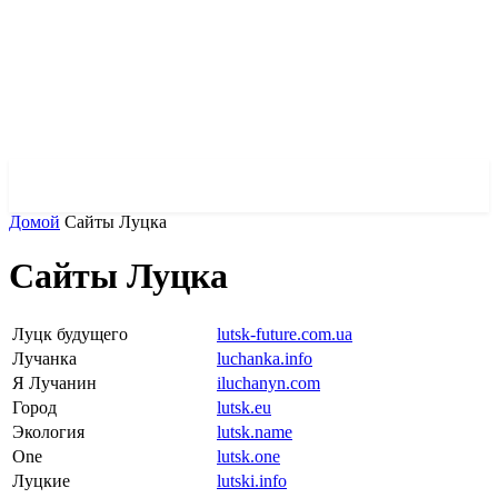
✓ DNEPR ✗
Домой
Сайты Луцка
Сайты Луцка
Луцк будущего
lutsk-future.com.ua
Лучанка
luchanka.info
Я Лучанин
iluchanyn.com
Город
lutsk.eu
Экология
lutsk.name
One
lutsk.one
Луцкие
lutski.info