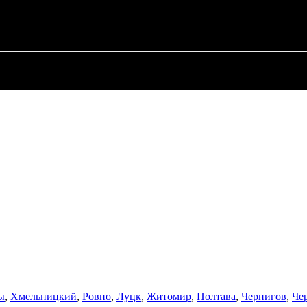
О ПОЛИТИКЕ
О МЭРЕ
ВОЕННАЯ ИСТОР
ы
,
Хмельницкий
,
Ровно
,
Луцк
,
Житомир
,
Полтава
,
Чернигов
,
Че