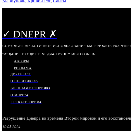
Мариуполь
,
Кривой Рог
,
Сайты
.
✓ DNEPR ✗
COPYRIGHT © ЧАСТИЧНОЕ ИСПОЛЬЗОВАНИЕ МАТЕРИАЛОВ РАЗРЕШЕН
*ИЗДАНИЕ ВХОДИТ В МЕДИА-ГРУППУ
MISTO ONLINE
АВТОРЫ
РЕКЛАМА
ДРУГОЕ
191
О ПОЛИТИКЕ
85
ВОЕННАЯ ИСТОРИЯ
83
О МЭРЕ
74
БЕЗ КАТЕГОРИИ
4
Разрушение Днепра во времена Второй мировой и его восстанов
10.05.2024