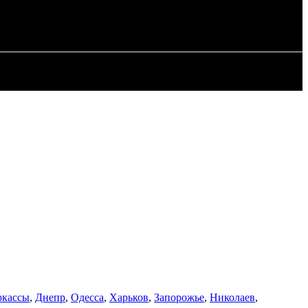
ИЯ
СТАТЬИ
ркассы
,
Днепр
,
Одесса
,
Харьков
,
Запорожье
,
Николаев
,