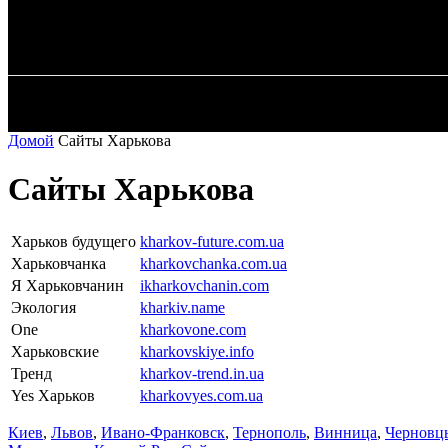
✓ DNEPR ✗
Суббота, 8 августа, 2026
ГЛАВНАЯ
Домой
Сайты Харькова
Сайты Харькова
Харьков будущего
kharkov-future.com.ua
Харьковчанка
kharkovchanka.com.ua
Я Харьковчанин
ikharkovchanin.com
Экология
kharkiv.name
One
kharkovone.com
Харьковские
kharkovskiye.info
Тренд
kharkov-trend.in.ua
Yes Харьков
kharkovyes.com.ua
Киев
,
Львов
,
Ивано-Франковск
,
Тернополь
,
Винница
,
Черновц