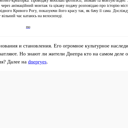
онтент-креаторка. Проводжу мобільні фотосесії, знімаю та монтую відео.
 через анімаційний монтаж та цікаву подачу розповідаю про історію міст
ідного Кривого Рогу, показуючи його красу так, як бачу її сама. Досліжд
у вільний час катаюсь на велосипеді.
нования и становления. Его огромное культурное наследи
атляют. Но знают ли жители Днепра кто на самом деле о
ия? Далее на
dnepryes
.