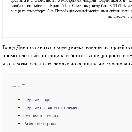
досвід, а й знайомство з неймовірними людьми. Окрім цього, я - к
люблю своє місто — Кривий Ріг. Саме тому веду блог у TikTok, де
місця та атмосферу. А в Threads ділюся неймовірними світлинами р
пілатесом, а 
Город Днепр славится своей увлекательной историей ос
промышленный потенциал и богатства недр просто впеч
что находилось на его землях до официального основан
Первые люди
Первые славянские племена
Основание города
Развитие города