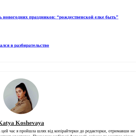
ть новогодних праздников: “рождественской елке быть”
лся в разбирательство
Katya Koshevaya
За цей час я пройшла шлях від копірайтерки до редакторки, отримавши н