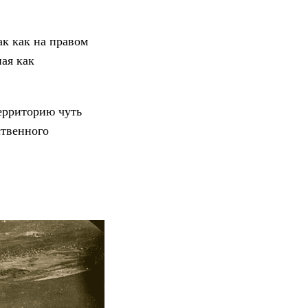
ак как на правом
ная как
ерриторию чуть
ственного