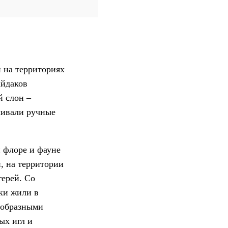
 на территориях
айдаков
й слон –
ливали ручные
 флоре и фауне
и, на территории
герей. Со
ки жили в
ообразными
ых игл и