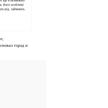
 А ще я безмежно
а, його особливі
ую рід, займаюсь
е,
сновал город и