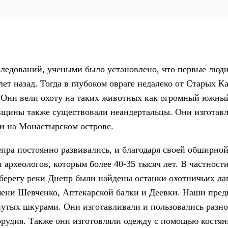
следований, учеными было установлено, что первые люди
ет назад. Тогда в глубоком овраге недалеко от Старых К
 Они вели охоту на таких животных как огромный южны
овщины также существовали неандертальцы. Они изготав
и на Монастырском острове.
ра постоянно развивались, и благодаря своей обширной
 археологов, которым более 40-35 тысяч лет. В частност
 берегу реки Днепр были найдены останки охотничьих ла
мени Шевченко, Аптекарской балки и Деевки. Наши пред
нутых шкурами. Они изготавливали и пользовались разн
орудия. Также они изготовляли одежду с помощью костян