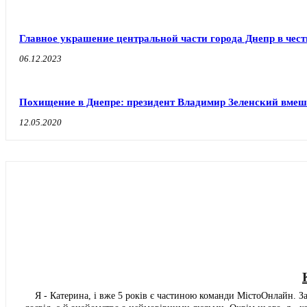
Главное украшение центральной части города Днепр в чес
06.12.2023
Похищение в Днепре: президент Владимир Зеленский вмеша
12.05.2020
Я - Катерина, і вже 5 років є частиною команди МістоОнлайн. 