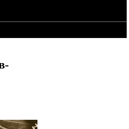
ИЯ
СТАТЬИ
в-